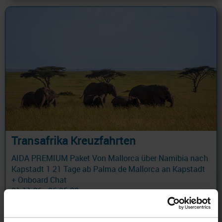
Transafrika Kreuzfahrten
AIDA PREMIUM Paket Von Mallorca über Namibia nach
Kapstadt 1 21 Tage ab Palma de Mallorca an Kapstadt
+ Onboard Chat
01.11.26 - 06.05.29
1.380 €
ab