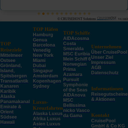
© CRUISEHOST Solutions
V4.1663
TOP Häfen
TOP Schiffe
Hamburg
AIDAcosma
Genua
TOP
Costa
Barcelona
Unternehmen
Smeralda
Reiseziele
Venedig
Über CruisePool
MSC Euribia
Mittelmeer
New York
Unser Ziel
Mein Schiff 6
Ostsee
Miami
Impressum
Norwegian
Grönland,
Dubai
AGB
Prima
Island,
Singapur
Datenschutz
Azamara
Spitsbergen
Amsterdam
Pursuit
Transatlantik
Kopenhagen
Symphonie
Kanaren
Sydney
Informationen
of the Seas
Karibik
Reisegutscheine
AIDAnova
Alaska
& Aktionen
MSC
Panamakanal
Luxus-
Bellissima
Emirate &
Kreuzfahrten
nicko Vasco
Orient
Alaska Luxus
Kontakt
da Gama
Südsee
Afrika Luxus
CruisePool
Hawaii
Asien Luxus
GmbH & Co KG