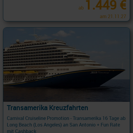
1.449 €
ab
am 21.11.27
Transamerika Kreuzfahrten
Carnival Cruiseline Promotion - Transamerika 16 Tage ab
Long Beach (Los Angeles) an San Antonio + Fun Rate
mit Cashback