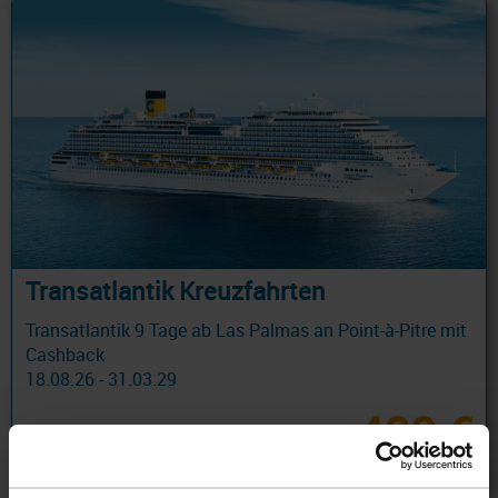
Transatlantik Kreuzfahrten
Transatlantik 9 Tage ab Las Palmas an Point-à-Pitre mit
Cashback
18.08.26 - 31.03.29
489 €
ab
am 18.11.26