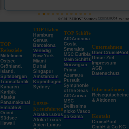
© CRUISEHOST Solutions
V4.1663
TOP Häfen
TOP Schiffe
Hamburg
AIDAcosma
Genua
TOP
Costa
Barcelona
Unternehmen
Smeralda
Reiseziele
Venedig
Über CruisePool
MSC Euribia
Mittelmeer
New York
Unser Ziel
Mein Schiff 6
Ostsee
Miami
Impressum
Norwegian
Grönland,
Dubai
AGB
Prima
Island,
Singapur
Datenschutz
Azamara
Spitsbergen
Amsterdam
Pursuit
Transatlantik
Kopenhagen
Symphonie
Kanaren
Sydney
Informationen
of the Seas
Karibik
Reisegutscheine
AIDAnova
Alaska
& Aktionen
MSC
Panamakanal
Luxus-
Bellissima
Emirate &
Kreuzfahrten
nicko Vasco
Orient
Alaska Luxus
Kontakt
da Gama
Südsee
Afrika Luxus
CruisePool
Hawaii
Asien Luxus
GmbH & Co KG