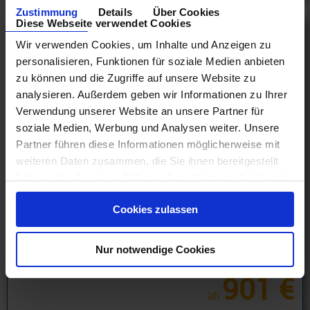
Zustimmung
Details
Über Cookies
Diese Webseite verwendet Cookies
Wir verwenden Cookies, um Inhalte und Anzeigen zu
personalisieren, Funktionen für soziale Medien anbieten
zu können und die Zugriffe auf unsere Website zu
analysieren. Außerdem geben wir Informationen zu Ihrer
Verwendung unserer Website an unsere Partner für
soziale Medien, Werbung und Analysen weiter. Unsere
Partner führen diese Informationen möglicherweise mit
weiteren Daten zusammen, die Sie ihnen bereitgestellt
haben oder die sie im Rahmen Ihrer Nutzung der Dienste
gesammelt haben.
Transpazifik Kreuzfahrten
Cookies zulassen
Transpazifik 13 Tage ab Honolulu an Vancouver mit
Cashback
Nur notwendige Cookies
27.08.26 - 04.05.29
901 €
ab