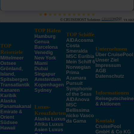
© CRUISEHOST Solutions
V4.1663
TOP Häfen
TOP Schiffe
Hamburg
AIDAcosma
Genua
TOP
Costa
Barcelona
Unternehmen
Smeralda
Reiseziele
Venedig
Über CruisePool
MSC Euribia
Mittelmeer
New York
Unser Ziel
Mein Schiff 6
Ostsee
Miami
Impressum
Norwegian
Grönland,
Dubai
AGB
Prima
Island,
Singapur
Datenschutz
Azamara
Spitsbergen
Amsterdam
Pursuit
Transatlantik
Kopenhagen
Symphonie
Kanaren
Sydney
Informationen
of the Seas
Karibik
Reisegutscheine
AIDAnova
Alaska
& Aktionen
MSC
Panamakanal
Luxus-
Bellissima
Emirate &
Kreuzfahrten
nicko Vasco
Orient
Alaska Luxus
Kontakt
da Gama
Südsee
Afrika Luxus
CruisePool
Hawaii
Asien Luxus
GmbH & Co KG