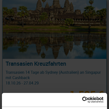
Transasien Kreuzfahrten
Transasien 14 Tage ab Sydney (Australien) an Singapur
mit Cashback
18.10.26 - 27.04.29
1.585 €
ab
am 22.11.26