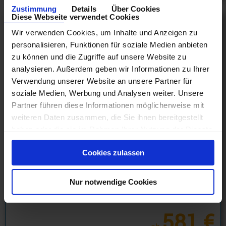
Zustimmung
Details
Über Cookies
Diese Webseite verwendet Cookies
Wir verwenden Cookies, um Inhalte und Anzeigen zu
personalisieren, Funktionen für soziale Medien anbieten
zu können und die Zugriffe auf unsere Website zu
analysieren. Außerdem geben wir Informationen zu Ihrer
Verwendung unserer Website an unsere Partner für
soziale Medien, Werbung und Analysen weiter. Unsere
Partner führen diese Informationen möglicherweise mit
weiteren Daten zusammen, die Sie ihnen bereitgestellt
haben oder die sie im Rahmen Ihrer Nutzung der Dienste
gesammelt haben.
Transamerika Kreuzfahrten
Cookies zulassen
Carnival Cruiseline Promotion - Transamerika 16 Tage ab
Long Beach (Los Angeles) an San Antonio + Fun Rate
Nur notwendige Cookies
mit Cashback
03.01.27 - 22.12.28
581 €