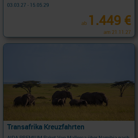
03.03.27 - 15.05.29
1.449 €
ab
am 21.11.27
Transafrika Kreuzfahrten
AIDA PREMIUM Paket Von Mallorca über Namibia nach