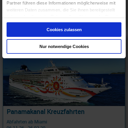
Partner führen diese Informationen möglicherweise mit
887 €
weiteren Daten zusammen, die Sie ihnen bereitgestellt
ab
haben oder die sie im Rahmen Ihrer Nutzung der Dienste
am 30.10.26
gesammelt haben.
Cookies zulassen
Nur notwendige Cookies
Panamakanal Kreuzfahrten
Abfahrten ab Miami