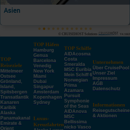
Asien
© CRUISEHOST Solutions
V4.1663
TOP Häfen
TOP Schiffe
Hamburg
AIDAcosma
Genua
TOP
Costa
Barcelona
Unternehmen
Smeralda
Reiseziele
Venedig
Über CruisePool
MSC Euribia
Mittelmeer
New York
Unser Ziel
Mein Schiff 6
Ostsee
Miami
Impressum
Norwegian
Grönland,
Dubai
AGB
Prima
Island,
Singapur
Datenschutz
Azamara
Spitsbergen
Amsterdam
Pursuit
Transatlantik
Kopenhagen
Symphonie
Kanaren
Sydney
Informationen
of the Seas
Karibik
Reisegutscheine
AIDAnova
Alaska
& Aktionen
MSC
Panamakanal
Luxus-
Bellissima
Emirate &
Kreuzfahrten
nicko Vasco
Orient