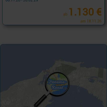
06.11.26 - 26.02.29
1.130 €
ab
am 18.11.26