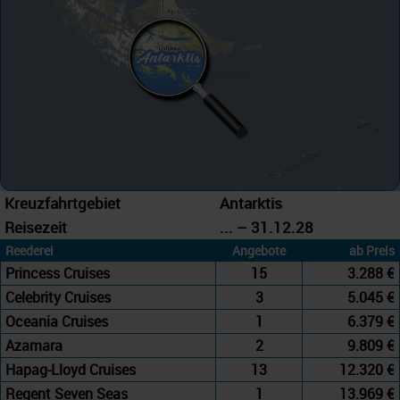
Kreuzfahrtgebiet
Antarktis
Reisezeit
... – 31.12.28
Reederei
Angebote
ab Preis
Princess Cruises
15
3.288 €
Celebrity Cruises
3
5.045 €
Oceania Cruises
1
6.379 €
Azamara
2
9.809 €
Hapag-Lloyd Cruises
13
12.320 €
Regent Seven Seas
1
13.969 €