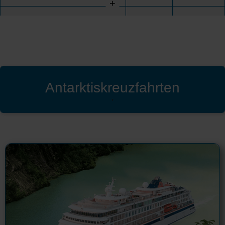
+
Antarktiskreuzfahrten
'