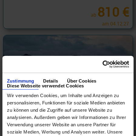
810 €
ab
am 04.12.27
Zustimmung
Details
Über Cookies
Diese Webseite verwendet Cookies
Wir verwenden Cookies, um Inhalte und Anzeigen zu
personalisieren, Funktionen für soziale Medien anbieten
zu können und die Zugriffe auf unsere Website zu
Panamakanal Kreuzfahrten
analysieren. Außerdem geben wir Informationen zu Ihrer
Verwendung unserer Website an unsere Partner für
Abfahrten ab Ft. Lauderdale
soziale Medien, Werbung und Analysen weiter. Unsere
18.10.26 - 28.04.28