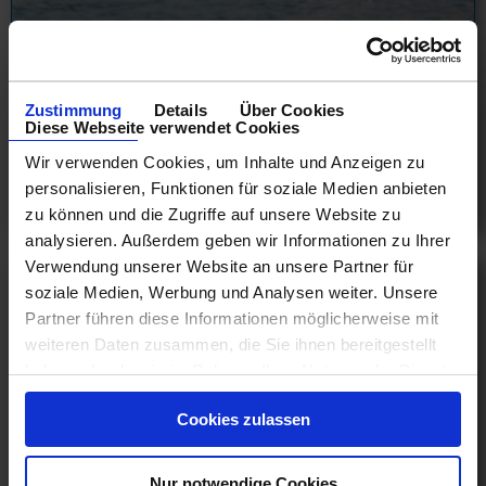
Panamakanal Kreuzfahrten
Abfahrten ab Ft. Lauderdale
Zustimmung
Details
Über Cookies
18.10.26 - 28.04.28
Diese Webseite verwendet Cookies
887 €
Wir verwenden Cookies, um Inhalte und Anzeigen zu
ab
personalisieren, Funktionen für soziale Medien anbieten
am 30.10.26
zu können und die Zugriffe auf unsere Website zu
analysieren. Außerdem geben wir Informationen zu Ihrer
Verwendung unserer Website an unsere Partner für
soziale Medien, Werbung und Analysen weiter. Unsere
Partner führen diese Informationen möglicherweise mit
weiteren Daten zusammen, die Sie ihnen bereitgestellt
haben oder die sie im Rahmen Ihrer Nutzung der Dienste
gesammelt haben.
Cookies zulassen
Nur notwendige Cookies