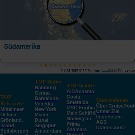
Südamerika
© CRUISEHOST Solutions
V4.1663
TOP Häfen
TOP Schiffe
Hamburg
AIDAcosma
Genua
TOP
Costa
Barcelona
Unternehmen
Smeralda
Reiseziele
Venedig
Über CruisePool
MSC Euribia
Mittelmeer
New York
Unser Ziel
Mein Schiff 6
Ostsee
Miami
Impressum
Norwegian
Grönland,
Dubai
AGB
Prima
Island,
Singapur
Datenschutz
Azamara
Spitsbergen
Amsterdam
Pursuit