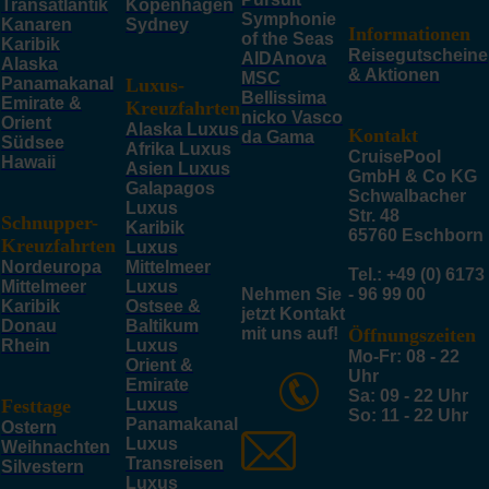
Transatlantik
Kopenhagen
Symphonie
Kanaren
Sydney
Informationen
of the Seas
Karibik
Reisegutscheine
AIDAnova
Alaska
& Aktionen
MSC
Panamakanal
Luxus-
Bellissima
Emirate &
Kreuzfahrten
nicko Vasco
Orient
Alaska Luxus
Kontakt
da Gama
Südsee
Afrika Luxus
CruisePool
Hawaii
Asien Luxus
GmbH & Co KG
Galapagos
Schwalbacher
Luxus
Str. 48
Schnupper-
Karibik
65760 Eschborn
Kreuzfahrten
Luxus
Nordeuropa
Mittelmeer
Tel.: +49 (0) 6173
Mittelmeer
Luxus
Nehmen Sie
- 96 99 00
Karibik
Ostsee &
jetzt Kontakt
Donau
Baltikum
mit uns auf!
Öffnungszeiten
Rhein
Luxus
Mo-Fr: 08 - 22
Orient &
Uhr
Emirate
Sa: 09 - 22 Uhr
Festtage
Luxus
So: 11 - 22 Uhr
Panamakanal
Ostern
Luxus
Weihnachten
Transreisen
Silvestern
Luxus