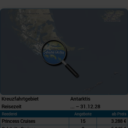
Kreuzfahrtgebiet
Antarktis
Reisezeit
... – 31.12.28
Reederei
Angebote
ab Preis
Princess Cruises
15
3.288 €