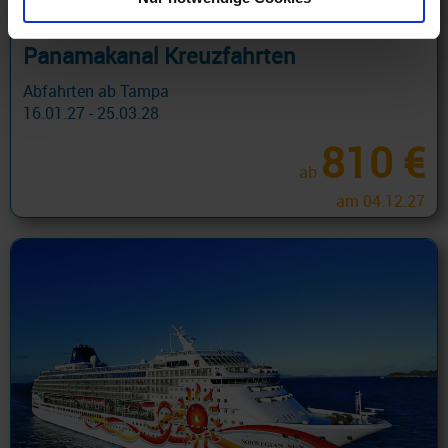
Panamakanal Kreuzfahrten
Abfahrten ab Tampa
16.01.27 - 25.03.28
810 €
ab
am 04.12.27