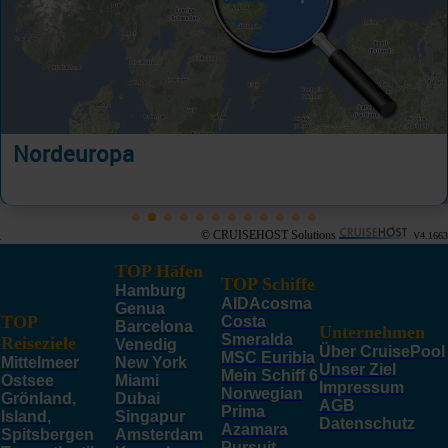
Nordeuropa
© CRUISEHOST Solutions
V4.1663
TOP Häfen
TOP Schiffe
Hamburg
AIDAcosma
Genua
TOP
Costa
Barcelona
Unternehmen
Smeralda
Reiseziele
Venedig
Über CruisePool
MSC Euribia
Mittelmeer
New York
Unser Ziel
Mein Schiff 6
Ostsee
Miami
Impressum
Norwegian
Grönland,
Dubai
AGB
Prima
Island,
Singapur
Datenschutz
Azamara
Spitsbergen
Amsterdam
Pursuit