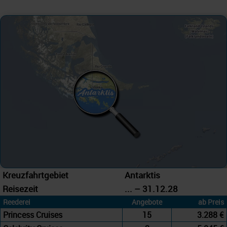
Kreuzfahrtgebiet
Antarktis
Reisezeit
... – 31.12.28
Reederei
Angebote
ab Preis
Princess Cruises
15
3.288 €