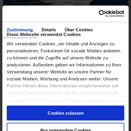
Panamakanal Kreuzfahrten
Abfahrten ab Miami
Zustimmung
Details
Über Cookies
06.11.26 - 26.02.29
Diese Webseite verwendet Cookies
1.130 €
Wir verwenden Cookies, um Inhalte und Anzeigen zu
ab
personalisieren, Funktionen für soziale Medien anbieten
am 18.11.26
zu können und die Zugriffe auf unsere Website zu
analysieren. Außerdem geben wir Informationen zu Ihrer
Verwendung unserer Website an unsere Partner für
soziale Medien, Werbung und Analysen weiter. Unsere
Partner führen diese Informationen möglicherweise mit
weiteren Daten zusammen, die Sie ihnen bereitgestellt
haben oder die sie im Rahmen Ihrer Nutzung der Dienste
gesammelt haben.
Cookies zulassen
Nur notwendige Cookies