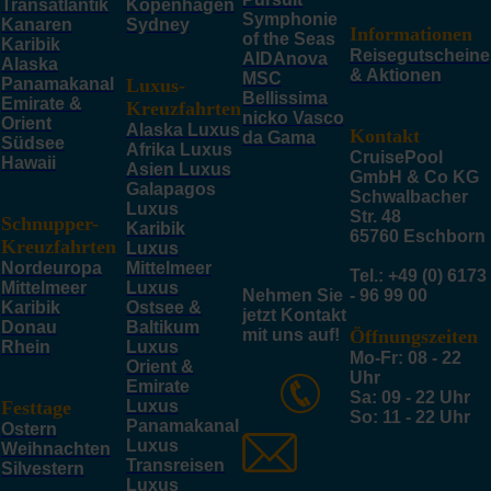
Transatlantik
Kopenhagen
Symphonie
Kanaren
Sydney
Informationen
of the Seas
Karibik
Reisegutscheine
AIDAnova
Alaska
& Aktionen
MSC
Panamakanal
Luxus-
Bellissima
Emirate &
Kreuzfahrten
nicko Vasco
Orient
Alaska Luxus
Kontakt
da Gama
Südsee
Afrika Luxus
CruisePool
Hawaii
Asien Luxus
GmbH & Co KG
Galapagos
Schwalbacher
Luxus
Str. 48
Schnupper-
Karibik
65760 Eschborn
Kreuzfahrten
Luxus
Nordeuropa
Mittelmeer
Tel.: +49 (0) 6173
Mittelmeer
Luxus
Nehmen Sie
- 96 99 00
Karibik
Ostsee &
jetzt Kontakt
Donau
Baltikum
mit uns auf!
Öffnungszeiten
Rhein
Luxus
Mo-Fr: 08 - 22
Orient &
Uhr
Emirate
Sa: 09 - 22 Uhr
Festtage
Luxus
So: 11 - 22 Uhr
Panamakanal
Ostern
Luxus
Weihnachten
Transreisen
Silvestern
Luxus