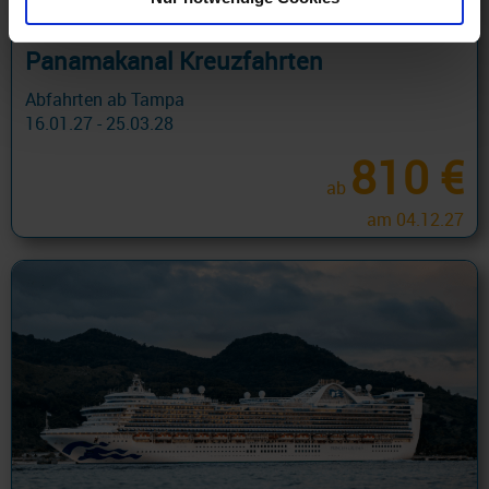
Panamakanal Kreuzfahrten
Abfahrten ab Tampa
16.01.27 - 25.03.28
810 €
ab
am 04.12.27