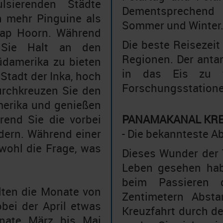
sierenden Städte
Dementsprechend 
en mehr Pinguine als
Sommer und Winter
Kap Hoorn. Während
Die beste Reisezeit 
n Sie Halt an den
Regionen. Der anta
üdamerika zu bieten
in das Eis zu 
Stadt der Inka, hoch
Forschungsstation
urchkreuzen Sie den
merika und genießen
rend Sie die vorbei
PANAMAKANAL KR
dern. Während einer
- Die bekannteste A
wohl die Frage, was
Dieses Wunder der 
Leben gesehen hab
beim Passieren 
elten die Monate von
Zentimetern Abst
obei der April etwas
Kreuzfahrt durch de
onate März bis Mai