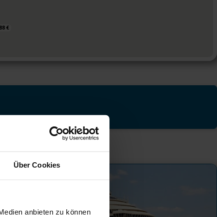
88 €
88 €
Über Cookies
 Medien anbieten zu können