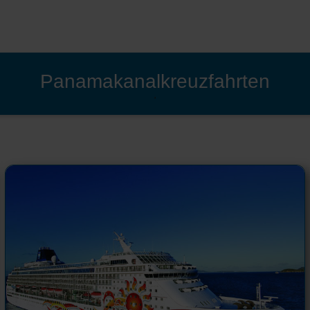
Panamakanalkreuzfahrten
'