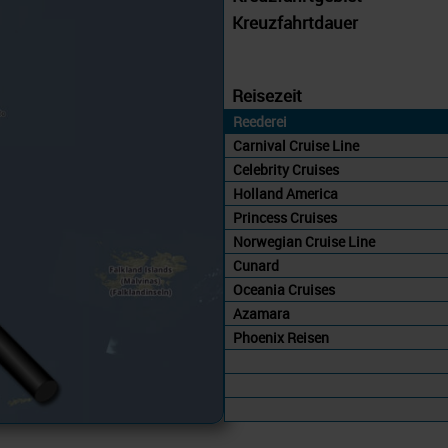
Kreuzfahrtdauer
Reisezeit
Reederei
Carnival Cruise Line
Celebrity Cruises
Holland America
Princess Cruises
Norwegian Cruise Line
Cunard
Oceania Cruises
Azamara
Phoenix Reisen