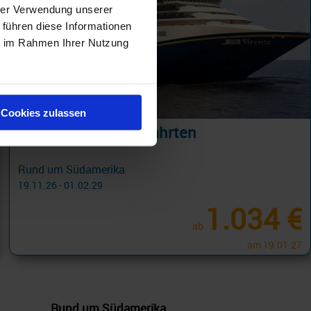
hrer Verwendung unserer
 führen diese Informationen
ie im Rahmen Ihrer Nutzung
Cookies zulassen
Südamerika Kreuzfahrten
Rund um Südamerika
19.11.26 - 01.02.29
1.034 €
ab
am 19.01.27
Rund um Südamerika