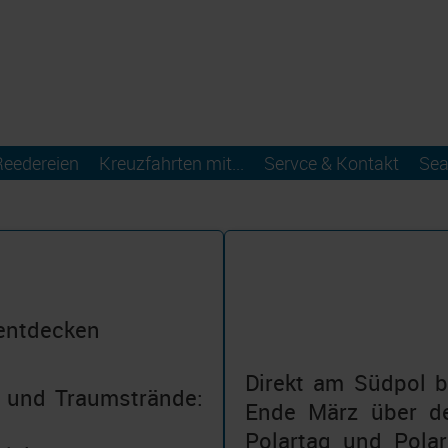
Reedereien
Kreuzfahrten mit...
Servce & Kontakt
Sea
 entdecken
Direkt am Südpol b
n und Traumstrände:
Ende März über de
Polartag und Polar