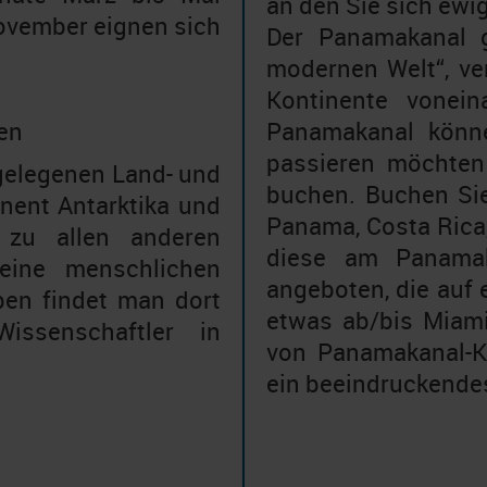
an den Sie sich ewi
ovember eignen sich
Der Panamakanal g
modernen Welt“, ve
Kontinente vonein
ben
Panamakanal könne
passieren möchten
 gelegenen Land- und
buchen. Buchen Sie
nent Antarktika und
Panama, Costa Rica,
 zu allen anderen
diese am Panamak
keine menschlichen
angeboten, die auf 
en findet man dort
etwas ab/bis Miami
Wissenschaftler in
von Panamakanal-Kr
ein beeindruckendes