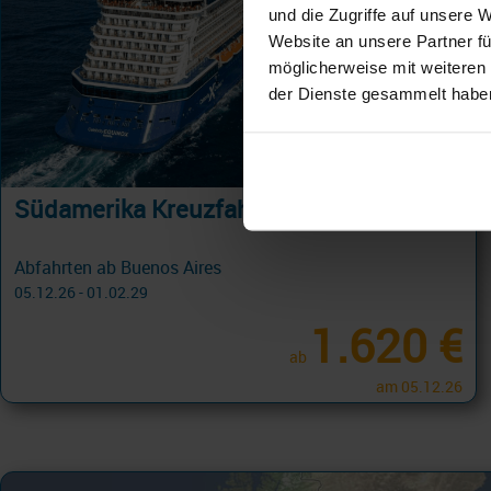
und die Zugriffe auf unsere 
Website an unsere Partner fü
möglicherweise mit weiteren
der Dienste gesammelt habe
Südamerika Kreuzfahrten
Abfahrten ab Buenos Aires
05.12.26 - 01.02.29
1.620 €
ab
am 05.12.26