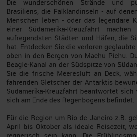
Die wunderschönen Strände und pul
Brasiliens, die Falklandinseln - auf den
Menschen leben - oder das legendäre 
einer Südamerika-Kreuzfahrt mache
aufregendsten Städten und Häfen, die S
hat. Entdecken Sie die verloren geglaubte 
oben in den Bergen von Machu Pichu. D
Beagle-Kanal an der Südspitze von Süda
Sie die frische Meeresluft an Deck, wäh
fahrenden Gletscher der Antarktis bewun
Südamerika-Kreuzfahrt beantwortet sich 
sich am Ende des Regenbogens befindet.
Für die Region um Rio de Janeiro z.B. g
April bis Oktober als ideale Reisezeit, w
regnerisch sein kann. Die Frühlingsm