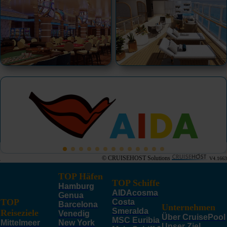
© CRUISEHOST Solutions
V4.1663
TOP Häfen
TOP Schiffe
Hamburg
AIDAcosma
Genua
TOP
Costa
Barcelona
Unternehmen
Smeralda
Reiseziele
Venedig
Über CruisePool
MSC Euribia
Mittelmeer
New York
Unser Ziel