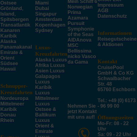
Mein Schiff 6
Ostsee
Miami
Impressum
Norwegian
Grönland,
Dubai
AGB
Prima
Island,
Singapur
Datenschutz
Azamara
Spitsbergen
Amsterdam
Pursuit
Transatlantik
Kopenhagen
Symphonie
Kanaren
Sydney
Informationen
of the Seas
Karibik
Reisegutscheine
AIDAnova
Alaska
& Aktionen
MSC
Panamakanal
Luxus-
Bellissima
Emirate &
Kreuzfahrten
nicko Vasco
Orient
Alaska Luxus
Kontakt
da Gama
Südsee
Afrika Luxus
CruisePool
Hawaii
Asien Luxus
GmbH & Co KG
Galapagos
Schwalbacher
Luxus
Str. 48
Schnupper-
Karibik
65760 Eschborn
Kreuzfahrten
Luxus
Nordeuropa
Mittelmeer
Tel.: +49 (0) 6173
Mittelmeer
Luxus
Nehmen Sie
- 96 99 00
Karibik
Ostsee &
jetzt Kontakt
Donau
Baltikum
mit uns auf!
Öffnungszeiten
Rhein
Luxus
Mo-Fr: 08 - 22
Orient &
Uhr
Emirate
Sa: 09 - 22 Uhr
Luxus