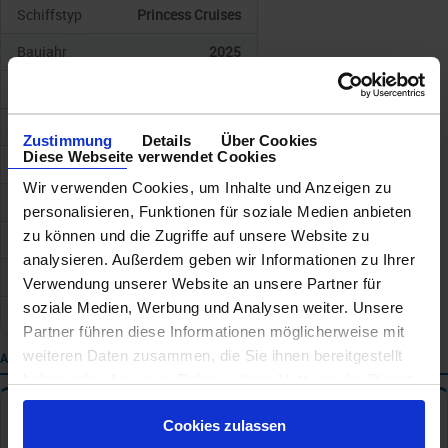
Schiffstyp
Princess Cruises
Baujahr
2025
Geschwindigkeit
Anz. Kabinen
2150
Zustimmung
Details
Über Cookies
Diese Webseite verwendet Cookies
Anz. Passagiere
4300
Wir verwenden Cookies, um Inhalte und Anzeigen zu
Gewicht/Tonnen
175500
personalisieren, Funktionen für soziale Medien anbieten
zu können und die Zugriffe auf unsere Website zu
Länge
345
analysieren. Außerdem geben wir Informationen zu Ihrer
Breite
Verwendung unserer Website an unsere Partner für
soziale Medien, Werbung und Analysen weiter. Unsere
Tiefgang
Partner führen diese Informationen möglicherweise mit
weiteren Daten zusammen, die Sie ihnen bereitgestellt
AUSSTATTUNG
haben oder die sie im Rahmen Ihrer Nutzung der Dienste
gesammelt haben.
Tischzeiten
✦
Cookies zulassen
Hauptrestaurant: Feste Tischzeit