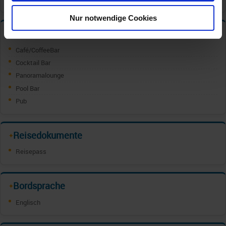
Nur notwendige Cookies
Bars und Cafe s
✦
Café/CoffeeBar
Cocktail Bar
Panoramalounge
Pool Bar
Pub
Reisedokumente
✦
Reisepass
Bordsprache
✦
Englisch