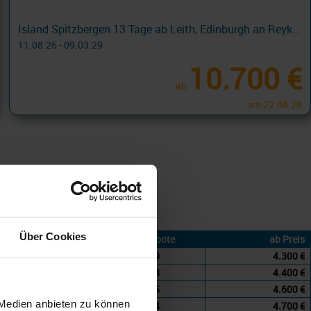
Island Spitzbergen 13 Tage ab Leith, Edinburgh an Reykjavik mit Cashback
11.08.26 - 09.03.29
10.700 €
ab
am 22.06.28
Silversea
... – 31.05.28
Über Cookies
Angebote
ab Preis
59
4.300 €
58
4.400 €
45
4.600 €
 Medien anbieten zu können
54
4.700 €