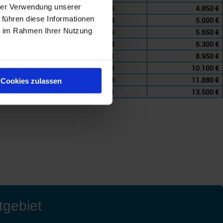
hrer Verwendung unserer
50
4.850 €
 führen diese Informationen
49
5.000 €
ie im Rahmen Ihrer Nutzung
59
5.650 €
64
6.300 €
51
8.950 €
43
10.100 €
73
11.880 €
Cookies zulassen
51
13.500 €
tgebiet