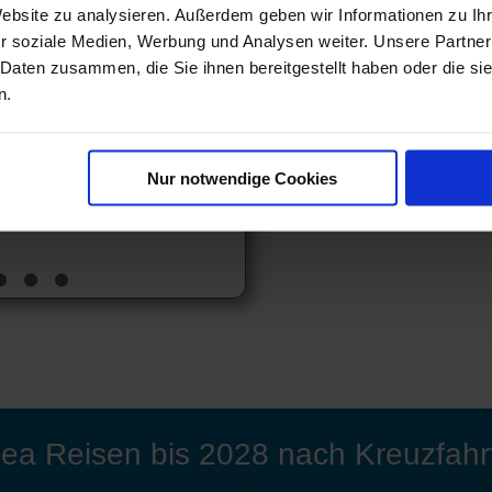
Website zu analysieren. Außerdem geben wir Informationen zu I
Silver Moon
r soziale Medien, Werbung und Analysen weiter. Unsere Partner
Silver Muse
 Daten zusammen, die Sie ihnen bereitgestellt haben oder die s
Silver Nova
n.
Silver Ray
Silver Wind
Silver Cloud Expedition
Silver Origin
Nur notwendige Cookies
Silver Endeavour
sea Reisen bis 2028 nach Kreuzfahr
'