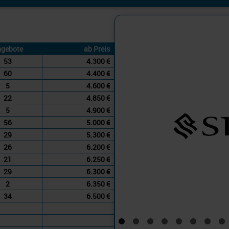
Silversea
Westliches Mi
gebote
ab Preis
53
4.300 €
60
4.400 €
5
4.600 €
22
4.850 €
5
4.900 €
56
5.000 €
29
5.300 €
26
6.200 €
21
6.250 €
29
6.300 €
2
6.350 €
34
6.500 €