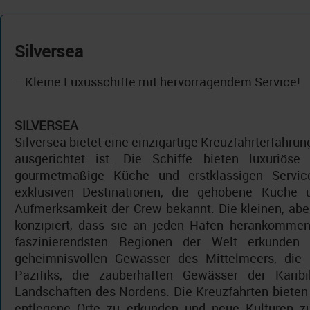
Silversea
–
Kleine Luxusschiffe mit hervorragendem Service!
SILVERSEA
Silversea bietet eine einzigartige Kreuzfahrterfahrun
ausgerichtet ist. Die Schiffe bieten luxuriöse 
gourmetmäßige Küche und erstklassigen Service
exklusiven Destinationen, die gehobene Küche 
Aufmerksamkeit der Crew bekannt. Die kleinen, aber
konzipiert, dass sie an jeden Hafen herankommen
faszinierendsten Regionen der Welt erkunden
geheimnisvollen Gewässer des Mittelmeers, die
Pazifiks, die zauberhaften Gewässer der Karib
Landschaften des Nordens. Die Kreuzfahrten bieten 
entlegene Orte zu erkunden und neue Kulturen zu