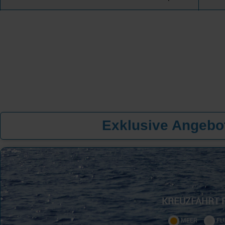
Exklusive Angebot
KREUZFAHRT 
MEER
FL