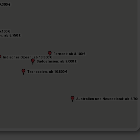
.300 €
.300 €
.100 €
.100 €
: ab 5.750 €
: ab 5.750 €
Fernost: ab 8.100 €
Fernost: ab 8.100 €
Indischer Ozean: ab 13.300 €
Indischer Ozean: ab 13.300 €
Südostasien: ab 9.000 €
Südostasien: ab 9.000 €
Transasien: ab 10.800 €
Transasien: ab 10.800 €
Australien und Neuseeland: ab 6.700 
Australien und Neuseeland: ab 6.700 