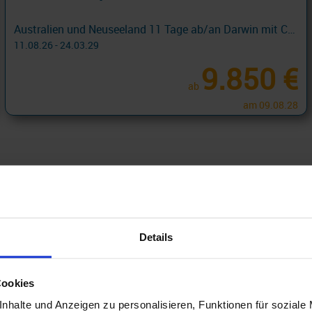
Australien und Neuseeland 11 Tage ab/an Darwin mit Cashback
11.08.26 - 24.03.29
9.850 €
ab
am 09.08.28
Reederei
Reisezeit
Details
Schiff
Silver Whisper
Silver Spirit
Cookies
Silver Shadow
nhalte und Anzeigen zu personalisieren, Funktionen für soziale
Silver Dawn