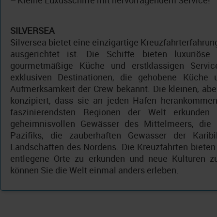
–
Kleine Luxusschiffe mit hervorragendem Service!
SILVERSEA
Silversea bietet eine einzigartige Kreuzfahrterfahrun
ausgerichtet ist. Die Schiffe bieten luxuriöse 
gourmetmäßige Küche und erstklassigen Service
exklusiven Destinationen, die gehobene Küche 
Aufmerksamkeit der Crew bekannt. Die kleinen, aber
konzipiert, dass sie an jeden Hafen herankommen
faszinierendsten Regionen der Welt erkunden
geheimnisvollen Gewässer des Mittelmeers, die
Pazifiks, die zauberhaften Gewässer der Karib
Landschaften des Nordens. Die Kreuzfahrten bieten 
entlegene Orte zu erkunden und neue Kulturen zu
können Sie die Welt einmal anders erleben.