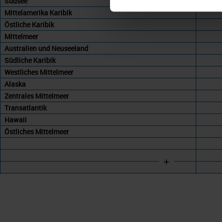
Südsee
Mittelamerika Karibik
Östliche Karibik
Mittelmeer
Australien und Neuseeland
Südliche Karibik
Westliches Mittelmeer
Alaska
Zentrales Mittelmeer
Transatlantik
Hawaii
Östliches Mittelmeer
+