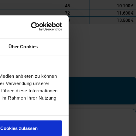
43
10.100 €
72
11.600 €
50
13.500 €
Über Cookies
 Medien anbieten zu können
hrer Verwendung unserer
tgebiet
 führen diese Informationen
ie im Rahmen Ihrer Nutzung
ttelmeer
Cookies zulassen