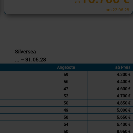
ab
am 22.06.28
Silversea
... – 31.05.28
Angebote
ab Preis
59
4.300 €
56
4.400 €
47
4.600 €
52
4.700 €
50
4.850 €
49
5.000 €
58
5.650 €
64
6.400 €
50
8.950 €