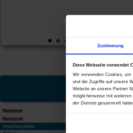
Zustimmung
Diese Webseite verwendet 
Wir verwenden Cookies, um I
und die Zugriffe auf unsere 
Silver
Website an unsere Partner fü
möglicherweise mit weiteren
der Dienste gesammelt habe
Reederei
Silversea
Reisezeit
... – 31.05.28
Kreuzfahrtgebiet
An