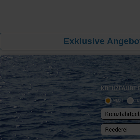
Exklusive Angebot
KREUZFAHRT 
MEER
FL