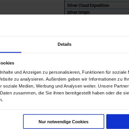
Silver Cloud Expedition
Silver Origin
Silver Endeavour
Details
Cookies
nhalte und Anzeigen zu personalisieren, Funktionen für soziale
Website zu analysieren. Außerdem geben wir Informationen zu I
sea Reisen bis 2028 nach Kreuzfahr
r soziale Medien, Werbung und Analysen weiter. Unsere Partner
 Daten zusammen, die Sie ihnen bereitgestellt haben oder die s
'
n.
Silversea
Westliches Mi
Nur notwendige Cookies
gebote
ab Preis