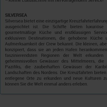
–
Kleine Luxusschiffe mit hervorragendem Service!
SILVERSEA
Silversea bietet eine einzigartige Kreuzfahrterfahrun
ausgerichtet ist. Die Schiffe bieten luxuriöse 
gourmetmäßige Küche und erstklassigen Service
exklusiven Destinationen, die gehobene Küche 
Aufmerksamkeit der Crew bekannt. Die kleinen, aber
konzipiert, dass sie an jeden Hafen herankommen
faszinierendsten Regionen der Welt erkunden
geheimnisvollen Gewässer des Mittelmeers, die
Pazifiks, die zauberhaften Gewässer der Karib
Landschaften des Nordens. Die Kreuzfahrten bieten 
entlegene Orte zu erkunden und neue Kulturen zu
können Sie die Welt einmal anders erleben.