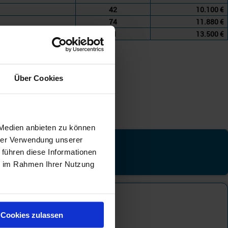
42
10.100 €
74
11.880 €
51
13.500 €
Über Cookies
 Medien anbieten zu können
hrer Verwendung unserer
tgebiet
 führen diese Informationen
ie im Rahmen Ihrer Nutzung
ttelmeer
Cookies zulassen