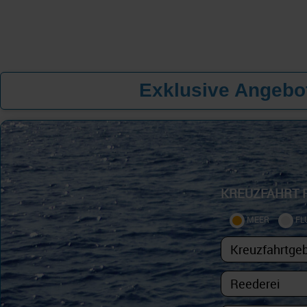
Exklusive Angebot
KREUZFAHRT 
MEER
FL