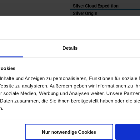
Silver Cloud Expedition
Silver Origin
Silver Endeavour
Details
Cookies
nhalte und Anzeigen zu personalisieren, Funktionen für soziale
Website zu analysieren. Außerdem geben wir Informationen zu I
sea Reisen bis 2028 nach Kreuzfahr
r soziale Medien, Werbung und Analysen weiter. Unsere Partner
 Daten zusammen, die Sie ihnen bereitgestellt haben oder die s
'
n.
Silversea
Westliches Mi
Nur notwendige Cookies
gebote
ab Preis