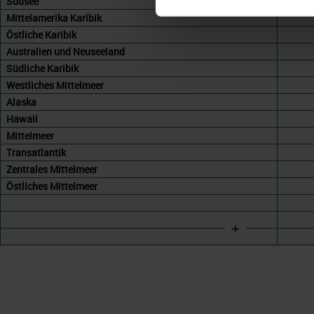
Südsee
Mittelamerika Karibik
Östliche Karibik
Australien und Neuseeland
Südliche Karibik
Westliches Mittelmeer
Alaska
Hawaii
Mittelmeer
Transatlantik
Zentrales Mittelmeer
Östliches Mittelmeer
+