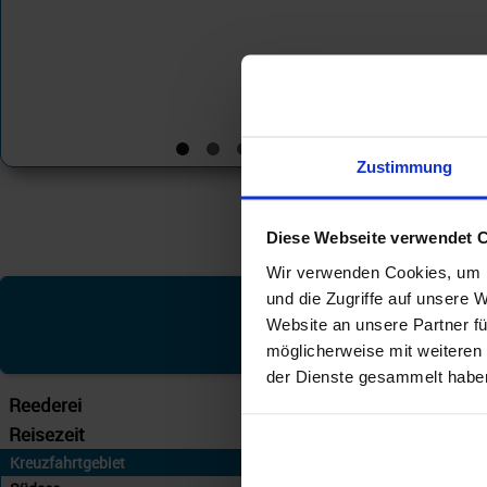
Zustimmung
Diese Webseite verwendet 
Wir verwenden Cookies, um I
und die Zugriffe auf unsere 
Silver
Website an unsere Partner fü
möglicherweise mit weiteren
der Dienste gesammelt habe
Reederei
Silversea
Reisezeit
... – 31.05.28
Kreuzfahrtgebiet
An