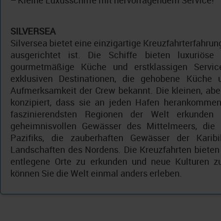
–
Kleine Luxusschiffe mit hervorragendem Service!
SILVERSEA
Silversea bietet eine einzigartige Kreuzfahrterfahrun
ausgerichtet ist. Die Schiffe bieten luxuriöse 
gourmetmäßige Küche und erstklassigen Service
exklusiven Destinationen, die gehobene Küche 
Aufmerksamkeit der Crew bekannt. Die kleinen, aber
konzipiert, dass sie an jeden Hafen herankommen
faszinierendsten Regionen der Welt erkunden
geheimnisvollen Gewässer des Mittelmeers, die
Pazifiks, die zauberhaften Gewässer der Karib
Landschaften des Nordens. Die Kreuzfahrten bieten 
entlegene Orte zu erkunden und neue Kulturen zu
können Sie die Welt einmal anders erleben.