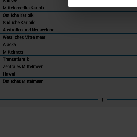
Südsee
Mittelamerika Karibik
Östliche Karibik
Südliche Karibik
Australien und Neuseeland
Westliches Mittelmeer
Alaska
Mittelmeer
Transatlantik
Zentrales Mittelmeer
Hawaii
Östliches Mittelmeer
+