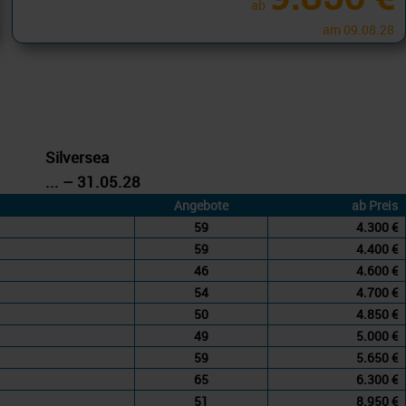
ab
am 09.08.28
Silversea
... – 31.05.28
Angebote
ab Preis
59
4.300 €
59
4.400 €
46
4.600 €
54
4.700 €
50
4.850 €
49
5.000 €
59
5.650 €
65
6.300 €
51
8.950 €