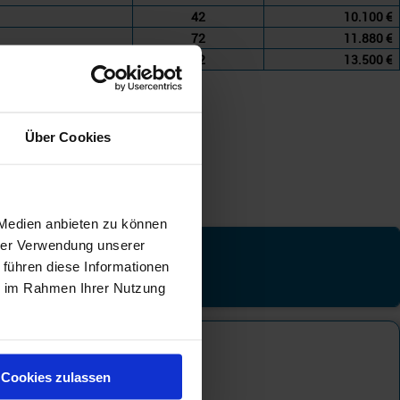
42
10.100 €
72
11.880 €
52
13.500 €
Über Cookies
 Medien anbieten zu können
hrer Verwendung unserer
tgebiet
 führen diese Informationen
ie im Rahmen Ihrer Nutzung
ttelmeer
Cookies zulassen