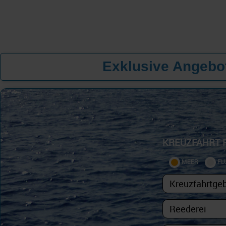
Exklusive Angebot
KREUZFAHRT 
MEER
FL