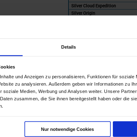
Silver Cloud Expedition
Silver Origin
Silver Endeavour
Details
Cookies
nhalte und Anzeigen zu personalisieren, Funktionen für soziale
Website zu analysieren. Außerdem geben wir Informationen zu I
sea Reisen bis 2028 nach Kreuzfahr
r soziale Medien, Werbung und Analysen weiter. Unsere Partner
 Daten zusammen, die Sie ihnen bereitgestellt haben oder die s
'
n.
Silversea
Westliches Mi
Nur notwendige Cookies
gebote
ab Preis