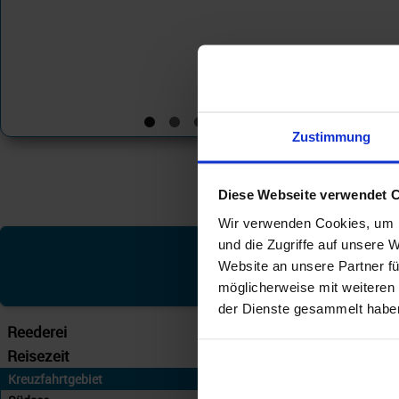
Zustimmung
Diese Webseite verwendet 
Wir verwenden Cookies, um I
und die Zugriffe auf unsere 
Silver
Website an unsere Partner fü
möglicherweise mit weiteren
der Dienste gesammelt habe
Reederei
Silversea
Reisezeit
... – 31.05.28
Kreuzfahrtgebiet
An