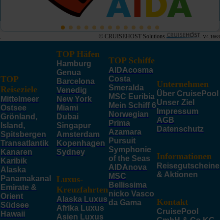
© CRUISEHOST Solutions
V4.1663
TOP Häfen
TOP Schiffe
Hamburg
AIDAcosma
Genua
TOP
Costa
Barcelona
Unternehmen
Smeralda
Reiseziele
Venedig
Über CruisePool
MSC Euribia
Mittelmeer
New York
Unser Ziel
Mein Schiff 6
Ostsee
Miami
Impressum
Norwegian
Grönland,
Dubai
AGB
Prima
Island,
Singapur
Datenschutz
Azamara
Spitsbergen
Amsterdam
Pursuit
Transatlantik
Kopenhagen
Symphonie
Kanaren
Sydney
Informationen
of the Seas
Karibik
Reisegutscheine
AIDAnova
Alaska
& Aktionen
MSC
Panamakanal
Luxus-
Bellissima
Emirate &
Kreuzfahrten
nicko Vasco
Orient
Alaska Luxus
Kontakt
da Gama
Südsee
Afrika Luxus
CruisePool
Hawaii
Asien Luxus