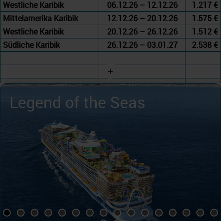
Westliche Karibik
06.12.26 – 12.12.26
1.217 €
Mittelamerika Karibik
12.12.26 – 20.12.26
1.575 €
Westliche Karibik
20.12.26 – 26.12.26
1.512 €
Südliche Karibik
26.12.26 – 03.01.27
2.538 €
+
Legend of the Seas