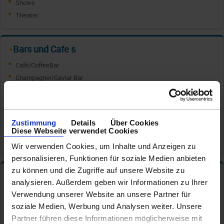
Shows
Theater
Bars und Cafe s
✦
Café/CoffeeBar
Champagner/Caviar Bar
Cocktail Bar
Eisbar
Pool Bar
Zustimmung
Details
Über Cookies
Pub
Diese Webseite verwendet Cookies
Weinbar/Vinothek
Wir verwenden Cookies, um Inhalte und Anzeigen zu
personalisieren, Funktionen für soziale Medien anbieten
zu können und die Zugriffe auf unsere Website zu
Kids und Teens
✦
analysieren. Außerdem geben wir Informationen zu Ihrer
Babysitter
Verwendung unserer Website an unsere Partner für
KidsClub/Kindergarten
soziale Medien, Werbung und Analysen weiter. Unsere
Kinderpool/Aquapark
Partner führen diese Informationen möglicherweise mit