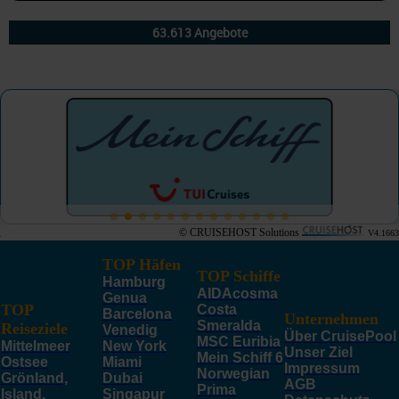
© CRUISEHOST Solutions
V4.1663
TOP Häfen
TOP Schiffe
Hamburg
AIDAcosma
Genua
TOP
Costa
Barcelona
Unternehmen
Smeralda
Reiseziele
Venedig
Über CruisePool
MSC Euribia
Mittelmeer
New York
Unser Ziel
Mein Schiff 6
Ostsee
Miami
Impressum
Norwegian
Grönland,
Dubai
AGB
Prima
Island,
Singapur