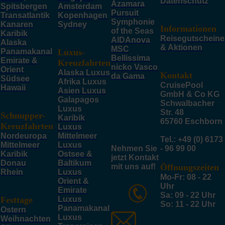
Datenschutz
Azamara
Spitsbergen
Amsterdam
Pursuit
Transatlantik
Kopenhagen
Symphonie
Kanaren
Sydney
Informationen
of the Seas
Karibik
Reisegutscheine
AIDAnova
Alaska
& Aktionen
MSC
Panamakanal
Luxus-
Bellissima
Emirate &
Kreuzfahrten
nicko Vasco
Orient
Alaska Luxus
Kontakt
da Gama
Südsee
Afrika Luxus
CruisePool
Hawaii
Asien Luxus
GmbH & Co KG
Galapagos
Schwalbacher
Luxus
Str. 48
Schnupper-
Karibik
65760 Eschborn
Kreuzfahrten
Luxus
Nordeuropa
Mittelmeer
Tel.: +49 (0) 6173
Mittelmeer
Luxus
Nehmen Sie
- 96 99 00
Karibik
Ostsee &
jetzt Kontakt
Donau
Baltikum
mit uns auf!
Öffnungszeiten
Rhein
Luxus
Mo-Fr: 08 - 22
Orient &
Uhr
Emirate
Sa: 09 - 22 Uhr
Festtage
Luxus
So: 11 - 22 Uhr
Panamakanal
Ostern
Luxus
Weihnachten