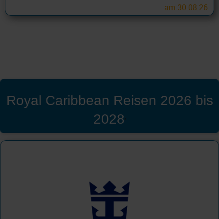
am 30.08.26
Royal Caribbean Reisen 2026 bis
2028
'
Royal Caribbean
Westliches Mittelmeer