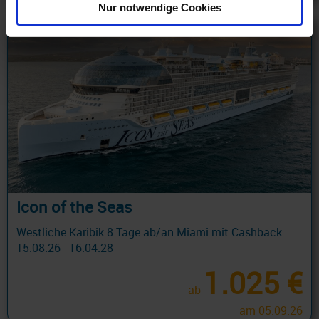
Nur notwendige Cookies
Icon of the Seas
Westliche Karibik 8 Tage ab/an Miami mit Cashback
15.08.26 - 16.04.28
1.025 €
ab
am 05.09.26