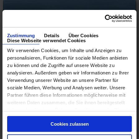
Zustimmung
Details
Über Cookies
Diese Webseite verwendet Cookies
Wir verwenden Cookies, um Inhalte und Anzeigen zu
personalisieren, Funktionen für soziale Medien anbieten
zu können und die Zugriffe auf unsere Website zu
analysieren. Außerdem geben wir Informationen zu Ihrer
Legend of the Seas
Verwendung unserer Website an unsere Partner für
soziale Medien, Werbung und Analysen weiter. Unsere
Östliche Karibik 4 Tage ab/an Fort Lauderdale mit
Partner führen diese Informationen möglicherweise mit
Cashback
weiteren Daten zusammen, die Sie ihnen bereitgestellt
27.08.26 - 15.04.28
haben oder die sie im Rahmen Ihrer Nutzung der Dienste
921 €
gesammelt haben.
Cookies zulassen
ab
am 11.11.26