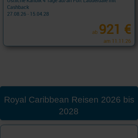
Östliche Karibik 4 Tage ab/an Fort Lauderdale mit
Cashback
27.08.26 - 15.04.28
921 €
ab
am 11.11.26
Royal Caribbean Reisen 2026 bis
2028
'
Royal Caribbean
Westliches Mittelmeer