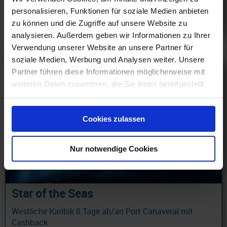
660 €
personalisieren, Funktionen für soziale Medien anbieten
ab
zu können und die Zugriffe auf unsere Website zu
am 13.09.26
analysieren. Außerdem geben wir Informationen zu Ihrer
Verwendung unserer Website an unsere Partner für
soziale Medien, Werbung und Analysen weiter. Unsere
Partner führen diese Informationen möglicherweise mit
weiteren Daten zusammen, die Sie ihnen bereitgestellt
haben oder die sie im Rahmen Ihrer Nutzung der Dienste
gesammelt haben.
Cookies zulassen
Nur notwendige Cookies
Star of the Seas
Westliche Karibik 8 Tage ab/an Port Canaveral mit
Cashback