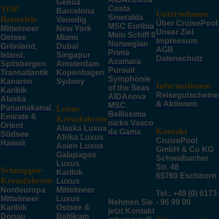
Genua
TOP
Costa
Barcelona
Unternehmen
Smeralda
Reiseziele
Venedig
Über CruisePool
MSC Euribia
Mittelmeer
New York
Unser Ziel
Mein Schiff 6
Ostsee
Miami
Impressum
Norwegian
Grönland,
Dubai
AGB
Prima
Island,
Singapur
Datenschutz
Azamara
Spitsbergen
Amsterdam
Pursuit
Transatlantik
Kopenhagen
Symphonie
Kanaren
Sydney
Informationen
of the Seas
Karibik
Reisegutscheine
AIDAnova
Alaska
& Aktionen
MSC
Panamakanal
Luxus-
Bellissima
Emirate &
Kreuzfahrten
nicko Vasco
Orient
Alaska Luxus
Kontakt
da Gama
Südsee
Afrika Luxus
CruisePool
Hawaii
Asien Luxus
GmbH & Co KG
Galapagos
Schwalbacher
Luxus
Str. 48
Schnupper-
Karibik
65760 Eschborn
Kreuzfahrten
Luxus
Nordeuropa
Mittelmeer
Tel.: +49 (0) 6173
Mittelmeer
Luxus
Nehmen Sie
- 96 99 00
Karibik
Ostsee &
jetzt Kontakt
Donau
Baltikum