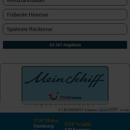
© CRUISEHOST Solutions
V4.1663
TOP Häfen
TOP Schiffe
Hamburg
AIDAcosma