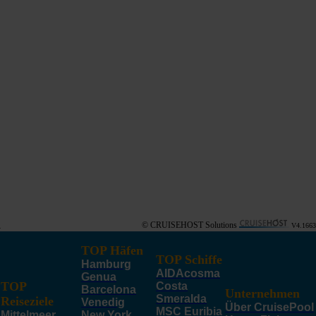
© CRUISEHOST Solutions
V4.1663
TOP Häfen
TOP Schiffe
Hamburg
AIDAcosma
Genua
TOP
Costa
Barcelona
Unternehmen
Smeralda
Reiseziele
Venedig
Über CruisePool
MSC Euribia
Mittelmeer
New York