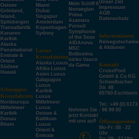
Unser Ziel
Mein Schiff 6
Ostsee
Miami
Impressum
Norwegian
Grönland,
Dubai
AGB
Prima
Island,
Singapur
Datenschutz
Azamara
Spitsbergen
Amsterdam
Pursuit
Transatlantik
Kopenhagen
Symphonie
Kanaren
Sydney
Informationen
of the Seas
Karibik
Reisegutscheine
AIDAnova
Alaska
& Aktionen
MSC
Panamakanal
Luxus-
Bellissima
Emirate &
Kreuzfahrten
nicko Vasco
Orient
Alaska Luxus
Kontakt
da Gama
Südsee
Afrika Luxus
CruisePool
Hawaii
Asien Luxus
GmbH & Co KG
Galapagos
Schwalbacher
Luxus
Str. 48
Schnupper-
Karibik
65760 Eschborn
Kreuzfahrten
Luxus
Nordeuropa
Mittelmeer
Tel.: +49 (0) 6173
Mittelmeer
Luxus
Nehmen Sie
- 96 99 00
Karibik
Ostsee &
jetzt Kontakt
Donau
Baltikum
mit uns auf!
Öffnungszeiten
Rhein
Luxus
Mo-Fr: 08 - 22
Orient &
Uhr
Emirate
Sa: 09 - 22 Uhr