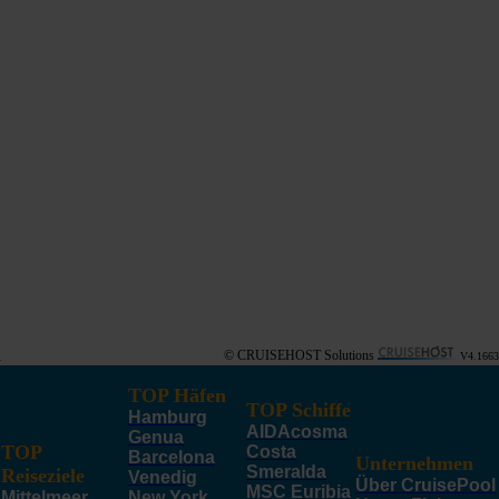
© CRUISEHOST Solutions
V4.1663
TOP Häfen
TOP Schiffe
Hamburg
AIDAcosma
Genua
TOP
Costa
Barcelona
Unternehmen
Smeralda
Reiseziele
Venedig
Über CruisePool
MSC Euribia
Mittelmeer
New York