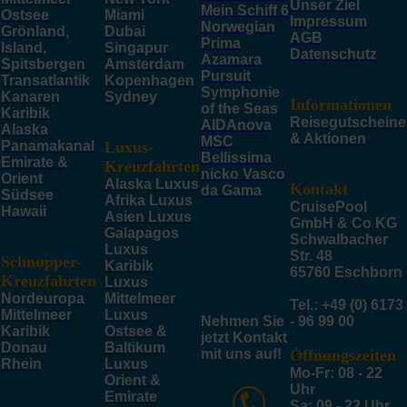
Unser Ziel
Mein Schiff 6
Ostsee
Miami
Impressum
Norwegian
Grönland,
Dubai
AGB
Prima
Island,
Singapur
Datenschutz
Azamara
Spitsbergen
Amsterdam
Pursuit
Transatlantik
Kopenhagen
Symphonie
Kanaren
Sydney
Informationen
of the Seas
Karibik
Reisegutscheine
AIDAnova
Alaska
& Aktionen
MSC
Panamakanal
Luxus-
Bellissima
Emirate &
Kreuzfahrten
nicko Vasco
Orient
Alaska Luxus
Kontakt
da Gama
Südsee
Afrika Luxus
CruisePool
Hawaii
Asien Luxus
GmbH & Co KG
Galapagos
Schwalbacher
Luxus
Str. 48
Schnupper-
Karibik
65760 Eschborn
Kreuzfahrten
Luxus
Nordeuropa
Mittelmeer
Tel.: +49 (0) 6173
Mittelmeer
Luxus
Nehmen Sie
- 96 99 00
Karibik
Ostsee &
jetzt Kontakt
Donau
Baltikum
mit uns auf!
Öffnungszeiten
Rhein
Luxus
Mo-Fr: 08 - 22
Orient &
Uhr
Emirate
Sa: 09 - 22 Uhr