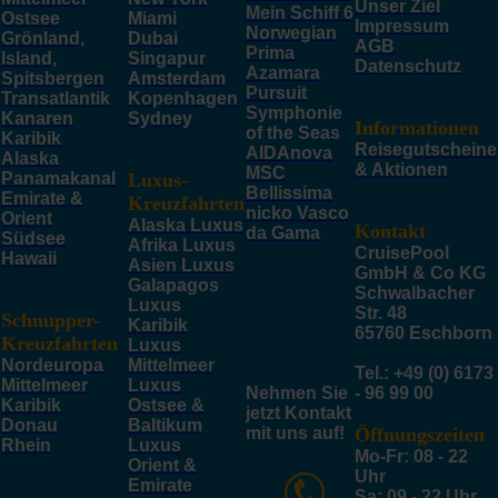
Unser Ziel
Mein Schiff 6
Ostsee
Miami
Impressum
Norwegian
Grönland,
Dubai
AGB
Prima
Island,
Singapur
Datenschutz
Azamara
Spitsbergen
Amsterdam
Pursuit
Transatlantik
Kopenhagen
Symphonie
Kanaren
Sydney
Informationen
of the Seas
Karibik
Reisegutscheine
AIDAnova
Alaska
& Aktionen
MSC
Panamakanal
Luxus-
Bellissima
Emirate &
Kreuzfahrten
nicko Vasco
Orient
Alaska Luxus
Kontakt
da Gama
Südsee
Afrika Luxus
CruisePool
Hawaii
Asien Luxus
GmbH & Co KG
Galapagos
Schwalbacher
Luxus
Str. 48
Schnupper-
Karibik
65760 Eschborn
Kreuzfahrten
Luxus
Nordeuropa
Mittelmeer
Tel.: +49 (0) 6173
Mittelmeer
Luxus
Nehmen Sie
- 96 99 00
Karibik
Ostsee &
jetzt Kontakt
Donau
Baltikum
mit uns auf!
Öffnungszeiten
Rhein
Luxus
Mo-Fr: 08 - 22
Orient &
Uhr
Emirate
Sa: 09 - 22 Uhr