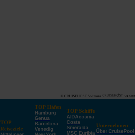
© CRUISEHOST Solutions
V4.1663
TOP Häfen
TOP Schiffe
Hamburg
AIDAcosma
Genua
TOP
Costa
Barcelona
Unternehmen
Smeralda
Reiseziele
Venedig
Über CruisePool
MSC Euribia
Mittelmeer
New York