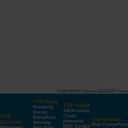
© CRUISEHOST Solutions
V4.1663
TOP Häfen
TOP Schiffe
Hamburg
AIDAcosma
Genua
TOP
Costa
Barcelona
Unternehmen
Smeralda
Reiseziele
Venedig
Über CruisePool
MSC Euribia
Mittelmeer
New York