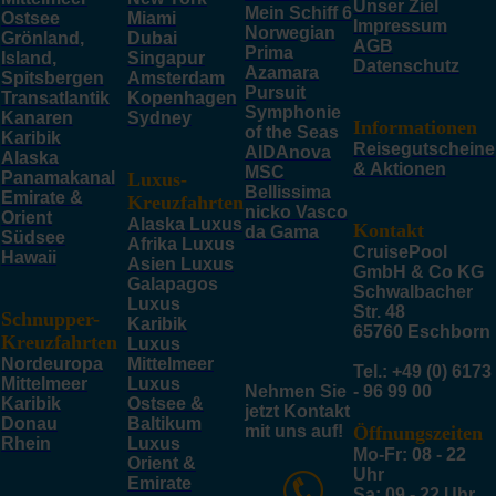
Unser Ziel
Mein Schiff 6
Ostsee
Miami
Impressum
Norwegian
Grönland,
Dubai
AGB
Prima
Island,
Singapur
Datenschutz
Azamara
Spitsbergen
Amsterdam
Pursuit
Transatlantik
Kopenhagen
Symphonie
Kanaren
Sydney
Informationen
of the Seas
Karibik
Reisegutscheine
AIDAnova
Alaska
& Aktionen
MSC
Panamakanal
Luxus-
Bellissima
Emirate &
Kreuzfahrten
nicko Vasco
Orient
Alaska Luxus
Kontakt
da Gama
Südsee
Afrika Luxus
CruisePool
Hawaii
Asien Luxus
GmbH & Co KG
Galapagos
Schwalbacher
Luxus
Str. 48
Schnupper-
Karibik
65760 Eschborn
Kreuzfahrten
Luxus
Nordeuropa
Mittelmeer
Tel.: +49 (0) 6173
Mittelmeer
Luxus
Nehmen Sie
- 96 99 00
Karibik
Ostsee &
jetzt Kontakt
Donau
Baltikum
mit uns auf!
Öffnungszeiten
Rhein
Luxus
Mo-Fr: 08 - 22
Orient &
Uhr
Emirate
Sa: 09 - 22 Uhr