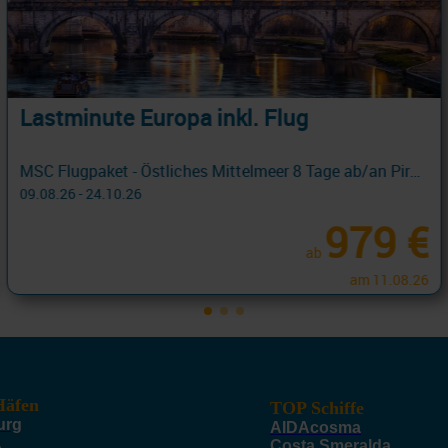
Lastminute Kreuzfahrten
Pakete: Flug, All inklusive, Bordguthaben
09.08.26 - 24.10.26
585 €
ab
am 09.10.26
äfen
TOP Schiffe
urg
AIDAcosma
a
Costa Smeralda