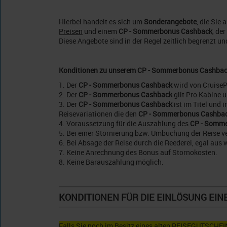
Hierbei handelt es sich um
Sonderangebote
, die Sie
Preisen
und einem
CP - Sommerbonus
Cashback
, de
Diese Angebote sind in der Regel zeitlich begrenzt un
Konditionen zu unserem CP - Sommerbonus
Cashbac
1. Der
CP - Sommerbonus
Cashback
wird von CruiseP
2. Der
CP - Sommerbonus
Cashback
gilt Pro Kabine 
3. Der
CP - Sommerbonus
Cashback
ist im Titel und
Reisevariationen die den
CP - Sommerbonus
Cashba
4. Voraussetzung für die Auszahlung des
CP - Somm
5. Bei einer Stornierung bzw. Umbuchung der Reise ve
6. Bei Absage der Reise durch die Reederei, egal aus 
7. Keine Anrechnung des Bonus auf Stornokosten.
8. Keine Barauszahlung möglich.
KONDITIONEN FÜR DIE EINLÖSUNG EINE
Falls Sie noch im Besitz eines alten REISEGUTSCHEIN