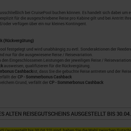
 ausschließlich bei CruisePool buchen können. Es handelt sich dabei um 
r explizit für die ausgeschriebene Reise pro Kabine gilt und bei Antritt Ih
d/oder verfügen über ein nur kleines Kontingent.
k (Rückvergütung)
ool festgelegt und wird unabhängig zu evtl. Sonderaktionen der Reeder
und nur für die ausgewiesene Reise / Reisevariation.
 in den Eingeschlossenen Leistungen der jeweiligen Reise / Reisevariatio
ck
ausweisen, qualifizieren für die Rückvergütung.
erbonus
Cashback
ist, dass Sie die gebuchte Reise antreten und der Reis
rfällt der
CP - Sommerbonus
Cashback
welchem Grund, verfällt der
CP - Sommerbonus
Cashback
S ALTEN REISEGUTSCHEINS AUSGESTELLT BIS 30.04
S (ausgestellt bis 30.04.23) sind, haben Sie die Wahl zwischen Gutsch