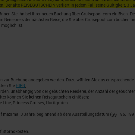
n. Der alte REISEGUTSCHEIN verliert in jedem Fall seine Gültigkeit, 3 J
önnen Sie ihn bei Ihrer neuen Buchung über Cruisepool.com einlösen. De
 Reisepreis der nächsten Reise, die Sie über Cruisepool.com buchen und
möglich ist:
den zur Buchung angegeben werden. Dazu wählen Sie das entsprechende
cken Sie
HIER
.
rden, unabhängig von der gebuchten Reederei, der Anzahl der gebuchte
lter können Sie
keinen
Reisegutschein einlösen:
e Line, Princess Cruises, Hurtigruten.
 auf maximal 3 Jahre, beginnend ab dem Ausstellungsdatum (§§ 195, 199
f Stornokosten.