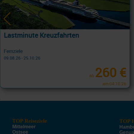
Lastminute Europa inkl. Flug
MSC Flugpaket - Östliches Mittelmeer 8 Tage ab/an Piräus, Athen - SPECIAL FLUG mit Cashback
09.08.26 - 24.10.26
979 €
ab
am 11.08.26
TOP Reiseziele
TOP H
Mittelmeer
Hamb
Ostsee
Genu