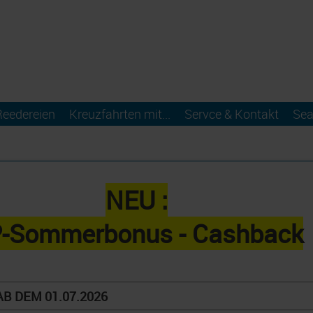
Reedereien
Kreuzfahrten mit...
Servce & Kontakt
Sea
NEU :
-Sommerbonus - Cashback
B DEM 01.07.2026