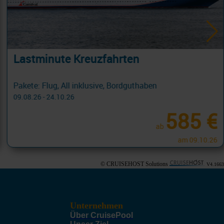
Lastminute Kreuzfahrten
Fernziele
09.08.26 - 25.10.26
260 €
ab
am 04.10.26
© CRUISEHOST Solutions
V4.1663
Unternehmen
Über CruisePool