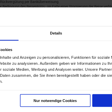
r Rückvergütung per Banküberweisung.
Bedingung des Reisentritts - im Falle einer Stornierung der Reise verble
nicht seine Gültigkeit.
eren Vergünstigungen oder Rabattaktionen von Cruisepool (z.B. Cruise
Cruisepool-Spezial
oder
Reisegutschein).
ol vertriebenen Produkte eingelöst werden.
elöst werden, die vor Erstellung des Reisegutscheins verbindlich gebuc
Details
 Dritte ist nicht gestattet.
günstigeren Preis bei einem fremden Anbieter entdecken, teilen Sie uns 
Cookies
 das jeweilige Angebot und erstellen Ihnen ein entsprechendes Angebot,
nhalte und Anzeigen zu personalisieren, Funktionen für soziale
Website zu analysieren. Außerdem geben wir Informationen zu I
r soziale Medien, Werbung und Analysen weiter. Unsere Partner
 Daten zusammen, die Sie ihnen bereitgestellt haben oder die s
n.
AB 1.5.2023 NICHT MEHR VERFÜGBAR!
2023)
Nur notwendige Cookies
untereinander ist nicht möglich - Reisegutscheine können nicht mit Crui