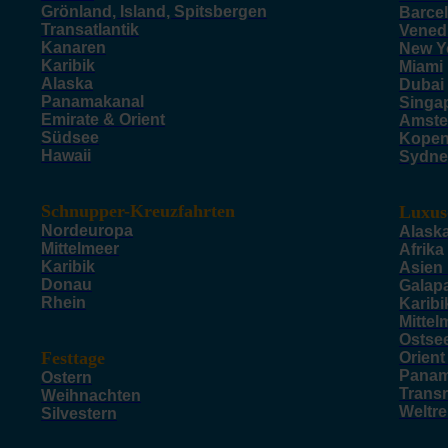
Grönland, Island, Spitsbergen
Barce
Transatlantik
Vened
Kanaren
New Y
Karibik
Miami
Alaska
Dubai
Panamakanal
Singa
Emirate & Orient
Amste
Südsee
Kope
Hawaii
Sydne
Schnupper-Kreuzfahrten
Luxus
Nordeuropa
Alask
Mittelmeer
Afrika
Karibik
Asien
Donau
Galap
Rhein
Karibi
Mittel
Ostse
Festtage
Orient
Panam
Ostern
Trans
Weihnachten
Weltr
Silvestern