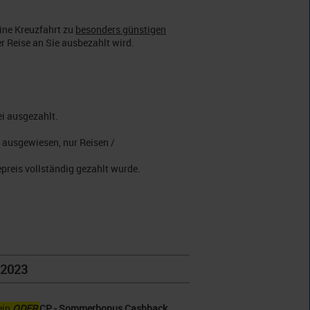
eine Kreuzfahrt zu
besonders günstigen
rer Reise an Sie ausbezahlt wird.
ei ausgezahlt.
n ausgewiesen, nur Reisen /
epreis vollständig gezahlt wurde.
.2023
ein
ODER
CP - Sommerbonus
Cashback