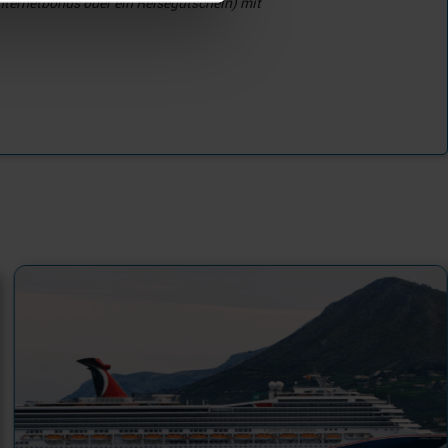
ternetbonus oder ein Reisegutschein) mit