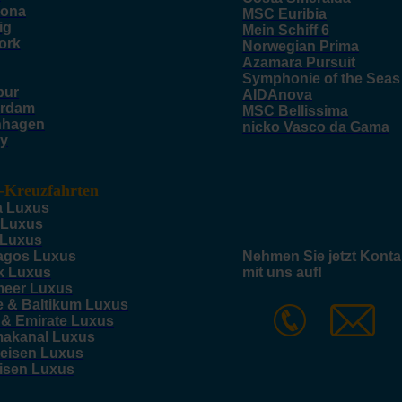
lona
MSC Euribia
ig
Mein Schiff 6
ork
Norwegian Prima
Azamara Pursuit
Symphonie of the Seas
pur
AIDAnova
rdam
MSC Bellissima
nhagen
nicko Vasco da Gama
y
-Kreuzfahrten
a Luxus
 Luxus
 Luxus
agos Luxus
Nehmen Sie jetzt Konta
k Luxus
mit uns auf!
meer Luxus
e & Baltikum Luxus
 & Emirate Luxus
akanal Luxus
reisen Luxus
eisen Luxus