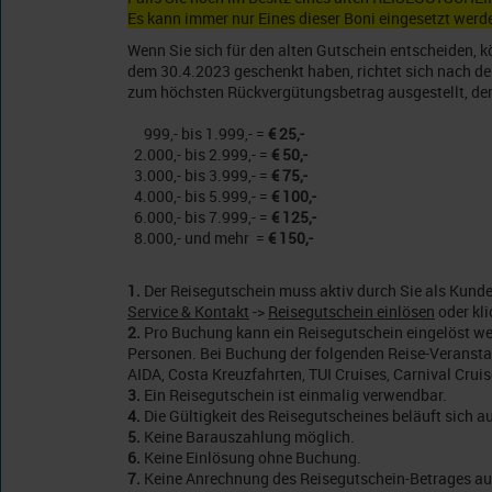
Es kann immer nur Eines dieser Boni eingesetzt werde
Wenn Sie sich für den alten Gutschein entscheiden, k
dem 30.4.2023 geschenkt haben, richtet sich nach dem
zum höchsten Rückvergütungsbetrag ausgestellt, der 
999,- bis 1.999,- =
€ 25,-
2.000,- bis 2.999,- =
€ 50,-
3.000,- bis 3.999,- =
€ 75,-
4.000,- bis 5.999,- =
€ 100,-
6.000,- bis 7.999,- =
€ 125,-
8.000,- und mehr =
€ 150,-
1.
Der Reisegutschein muss aktiv durch Sie als Kun
Service & Kontakt
->
Reisegutschein einlösen
oder kli
2.
Pro Buchung kann ein Reisegutschein eingelöst we
Personen. Bei Buchung der folgenden Reise-Veransta
AIDA, Costa Kreuzfahrten, TUI Cruises, Carnival Cruis
3.
Ein Reisegutschein ist einmalig verwendbar.
4.
Die Gültigkeit des Reisegutscheines beläuft sich
5.
Keine Barauszahlung möglich.
6.
Keine Einlösung ohne Buchung.
7.
Keine Anrechnung des Reisegutschein-Betrages au