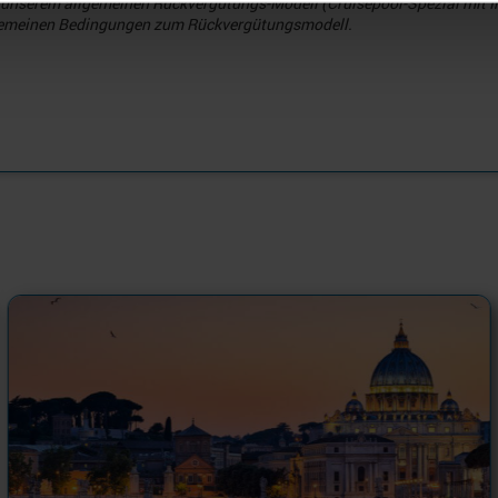
 unserem allgemeinen Rückvergütungs-Modell (Cruisepool-Spezial mit In
llgemeinen Bedingungen zum Rückvergütungsmodell.