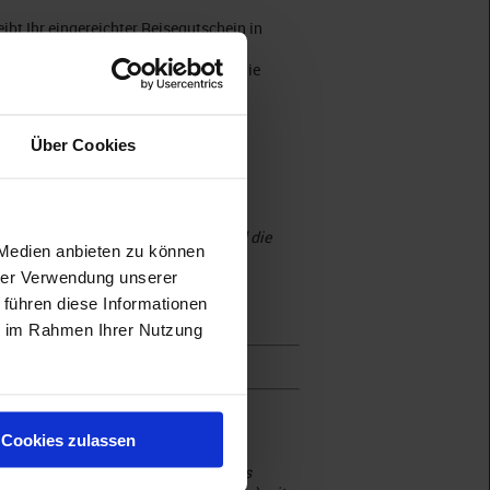
ibt Ihr eingereichter Reisegutschein in
pool-Spezial Angebote mit Bonus). Sie
ht und bestätigt wurden.
Über Cookies
dies gerne per Mail an
 angepasst auf Ihre Bedürfnisse und die
 Medien anbieten zu können
hrer Verwendung unserer
 führen diese Informationen
ie im Rahmen Ihrer Nutzung
Cookies zulassen
sepool-Spezial Angeboten inkl. Bonus