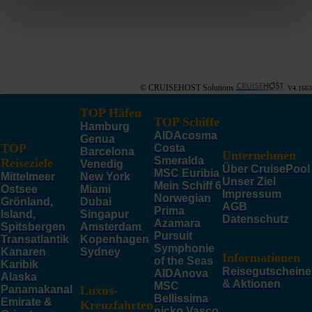
© CRUISEHOST Solutions
V4.1663
TOP Häfen
TOP Schiffe
Hamburg
AIDAcosma
Genua
TOP
Costa
Barcelona
Unternehmen
Smeralda
Reiseziele
Venedig
Über CruisePool
MSC Euribia
Mittelmeer
New York
Unser Ziel
Mein Schiff 6
Ostsee
Miami
Impressum
Norwegian
Grönland,
Dubai
AGB
Prima
Island,
Singapur
Datenschutz
Azamara
Spitsbergen
Amsterdam
Pursuit
Transatlantik
Kopenhagen
Symphonie
Kanaren
Sydney
Informationen
of the Seas
Karibik
Reisegutscheine
AIDAnova
Alaska
& Aktionen
MSC
Panamakanal
Luxus-
Bellissima
Emirate &
Kreuzfahrten
nicko Vasco