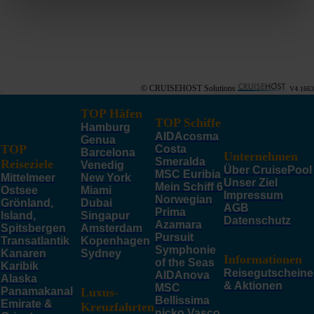
© CRUISEHOST Solutions
V4.1663
TOP Häfen
TOP Schiffe
Hamburg
AIDAcosma
Genua
TOP
Costa
Barcelona
Unternehmen
Smeralda
Reiseziele
Venedig
Über CruisePool
MSC Euribia
Mittelmeer
New York
Unser Ziel
Mein Schiff 6
Ostsee
Miami
Impressum
Norwegian
Grönland,
Dubai
AGB
Prima
Island,
Singapur
Datenschutz
Azamara
Spitsbergen
Amsterdam
Pursuit
Transatlantik
Kopenhagen
Symphonie
Kanaren
Sydney
Informationen
of the Seas
Karibik
Reisegutscheine
AIDAnova
Alaska
& Aktionen
MSC
Panamakanal
Luxus-
Bellissima
Emirate &
Kreuzfahrten
nicko Vasco