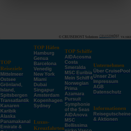
© CRUISEHOST Solutions
V4.1663
TOP Häfen
TOP Schiffe
Hamburg
AIDAcosma
Genua
TOP
Costa
Barcelona
Unternehmen
Smeralda
Reiseziele
Venedig
Über CruisePool
MSC Euribia
Mittelmeer
New York
Unser Ziel
Mein Schiff 6
Ostsee
Miami
Impressum
Norwegian
Grönland,
Dubai
AGB
Prima
Island,
Singapur
Datenschutz
Azamara
Spitsbergen
Amsterdam
Pursuit
Transatlantik
Kopenhagen
Symphonie
Kanaren
Sydney
Informationen
of the Seas
Karibik
Reisegutscheine
AIDAnova
Alaska
& Aktionen
MSC
Panamakanal
Luxus-
Bellissima
Emirate &
Kreuzfahrten
nicko Vasco