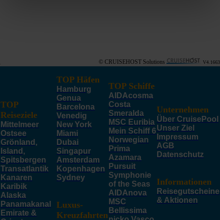
© CRUISEHOST Solutions
V4.1663
TOP Häfen
TOP Schiffe
Hamburg
AIDAcosma
Genua
TOP
Costa
Barcelona
Unternehmen
Smeralda
Reiseziele
Venedig
Über CruisePool
MSC Euribia
Mittelmeer
New York
Unser Ziel
Mein Schiff 6
Ostsee
Miami
Impressum
Norwegian
Grönland,
Dubai
AGB
Prima
Island,
Singapur
Datenschutz
Azamara
Spitsbergen
Amsterdam
Pursuit
Transatlantik
Kopenhagen
Symphonie
Kanaren
Sydney
Informationen
of the Seas
Karibik
Reisegutscheine
AIDAnova
Alaska
& Aktionen
MSC
Panamakanal
Luxus-
Bellissima
Emirate &
Kreuzfahrten
nicko Vasco