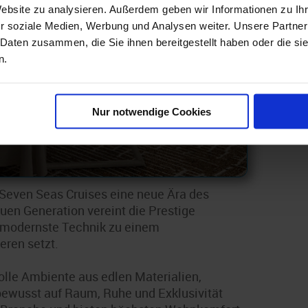
Breite
Website zu analysieren. Außerdem geben wir Informationen zu I
r soziale Medien, Werbung und Analysen weiter. Unsere Partner
Tiefgang
 Daten zusammen, die Sie ihnen bereitgestellt haben oder die s
n.
Nur notwendige Cookies
 Seven Seas Cruises eine neue Ära des
neuen Generation vereint die Prestige
 modernste Technik zu einem
eren setzt.
olle Ambiente aus edlen Materialien,
 bewusst auf Raum, Ruhe und Exklusivität