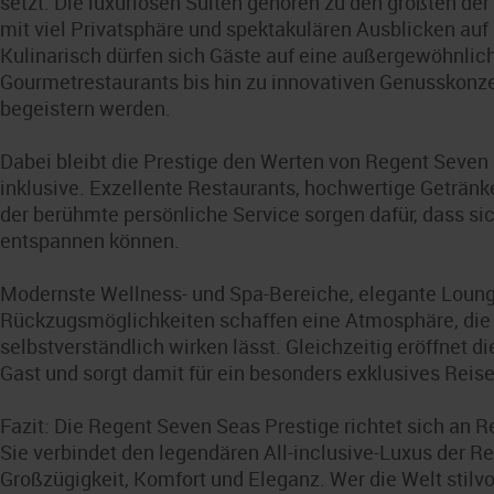
setzt. Die luxuriösen Suiten gehören zu den größten d
mit viel Privatsphäre und spektakulären Ausblicken au
Kulinarisch dürfen sich Gäste auf eine außergewöhnliche
Gourmetrestaurants bis hin zu innovativen Genusskonze
begeistern werden.
Dabei bleibt die Prestige den Werten von Regent Seven S
inklusive. Exzellente Restaurants, hochwertige Getränk
der berühmte persönliche Service sorgen dafür, dass 
entspannen können.
Modernste Wellness- und Spa-Bereiche, elegante Loun
Rückzugsmöglichkeiten schaffen eine Atmosphäre, die L
selbstverständlich wirken lässt. Gleichzeitig eröffnet
Gast und sorgt damit für ein besonders exklusives Reise
Fazit: Die Regent Seven Seas Prestige richtet sich an 
Sie verbindet den legendären All-inclusive-Luxus der R
Großzügigkeit, Komfort und Eleganz. Wer die Welt stilv