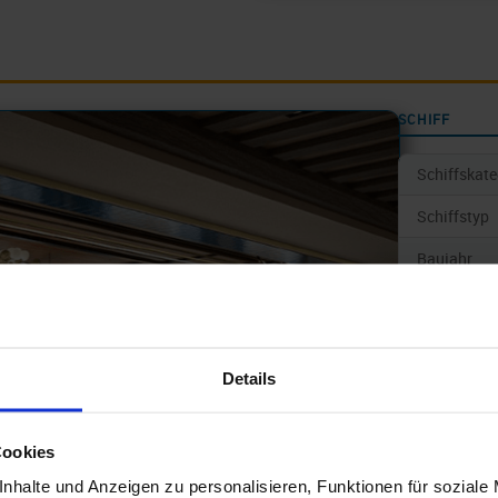
SCHIFF
Schiffskate
Schiffstyp
Baujahr
Geschwindi
Anz. Kabin
Details
Anz. Passa
Gewicht/T
Cookies
Länge
nhalte und Anzeigen zu personalisieren, Funktionen für soziale