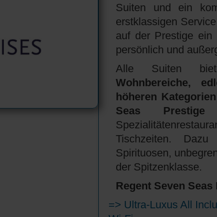
Suiten und ein komp
erstklassigen Service
auf der Prestige ein 
persönlich und außer
Alle Suiten b
Wohnbereiche, edl
höheren Kategorien
Seas Prestige
i
Spezialitätenrest
Tischzeiten. Daz
Spirituosen, unbegre
der Spitzenklasse.
Regent Seven Seas 
=> Ultra-Luxus All Incl