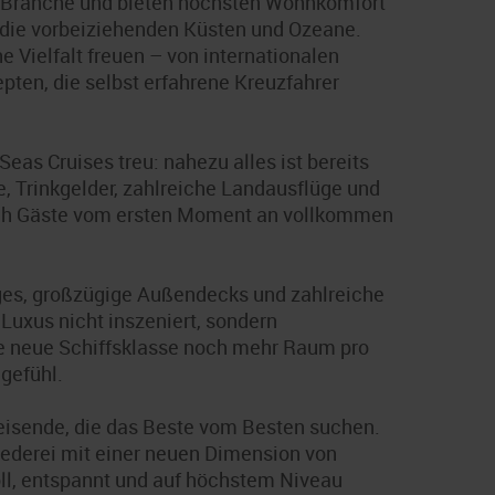
er Branche und bieten höchsten Wohnkomfort
f die vorbeiziehenden Küsten und Ozeane.
 Vielfalt freuen – von internationalen
pten, die selbst erfahrene Kreuzfahrer
eas Cruises treu: nahezu alles ist bereits
e, Trinkgelder, zahlreiche Landausflüge und
sich Gäste vom ersten Moment an vollkommen
ges, großzügige Außendecks und zahlreiche
uxus nicht inszeniert, sondern
 die neue Schiffsklasse noch mehr Raum pro
gefühl.
Reisende, die das Beste vom Besten suchen.
eederei mit einer neuen Dimension von
oll, entspannt und auf höchstem Niveau