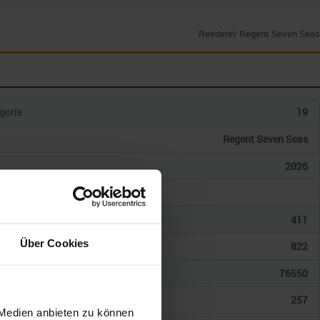
Reederei: Regent Seven Seas
gorie
19
Regent Seven Seas
2026
gkeit
en
411
Über Cookies
giere
822
onnen
76550
257
 Medien anbieten zu können