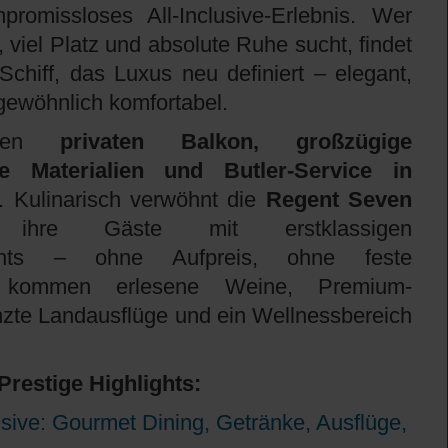
romissloses All-Inclusive-Erlebnis. Wer
, viel Platz und absolute Ruhe sucht, findet
Schiff, das Luxus neu definiert – elegant,
gewöhnlich komfortabel.
ieten
privaten Balkon, großzügige
e Materialien und Butler-Service in
. Kulinarisch verwöhnt die
Regent Seven
hre Gäste mit erstklassigen
aurants – ohne Aufpreis, ohne feste
u kommen erlesene Weine, Premium-
nzte Landausflüge und ein Wellnessbereich
Prestige
Highlights:
usive: Gourmet Dining, Getränke, Ausflüge,