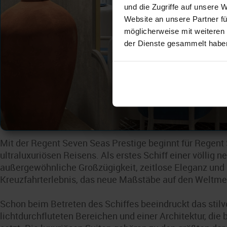
und die Zugriffe auf unsere 
Website an unsere Partner fü
möglicherweise mit weiteren
der Dienste gesammelt habe
Mit der Regent Seven Seas Prestige beginnt für Regent
ultraluxuriösen Reisens. Als erstes Schiff einer völlig 
außergewöhnliche Großzügigkeit, zeitlose Eleganz und
Kreuzfahrterlebnis, das neue Maßstäbe auf den Weltme
Schon beim Betreten des Schiffes beeindruckt das stilv
lichtdurchfluteten Bereichen und einer Architektur, die