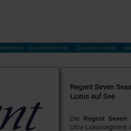
Reedereien
Kreuzfahrten mit...
Servce & Kontakt
Sea
Regent Seven Seas P
Luxus auf See
Die
Regent Seven
Ultra-Luxussegment un