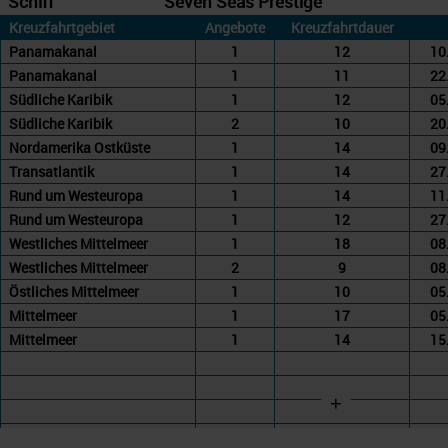
Schiff
Seven Seas Prestige
Kreuzfahrtgebiet
Angebote
Kreuzfahrtdauer
Panamakanal
1
12
10
Panamakanal
1
11
22
Südliche Karibik
1
12
05
Südliche Karibik
2
10
20
Nordamerika Ostküste
1
14
09
Transatlantik
1
14
27
Rund um Westeuropa
1
14
11
Rund um Westeuropa
1
12
27
Westliches Mittelmeer
1
18
08
Westliches Mittelmeer
2
9
08
Östliches Mittelmeer
1
10
05
Mittelmeer
1
17
05
Mittelmeer
1
14
15
+