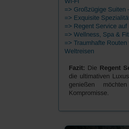
Wi-Fi
=>
Großzügige Suiten –
=> Exquisite Spezialit
=> Regent Service auf 
=> Wellness, Spa & Fi
=> Traumhafte Routen w
Weltreisen
Fazit:
Die
Regent S
die ultimativen Luxu
genießen möchte
Kompromisse.