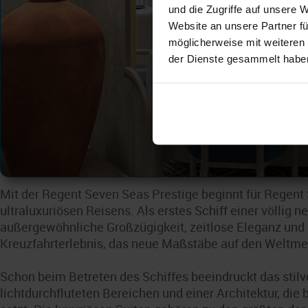
und die Zugriffe auf unsere 
Website an unsere Partner fü
möglicherweise mit weiteren
der Dienste gesammelt habe
Mit der Regent Seven Seas Prestige beginnt für Regent
ultraluxuriösen Reisens. Als erstes Schiff einer völlig 
außergewöhnliche Großzügigkeit, zeitlose Eleganz und
Kreuzfahrterlebnis, das neue Maßstäbe auf den Weltme
Schon beim Betreten des Schiffes beeindruckt das stilv
lichtdurchfluteten Bereichen und einer Architektur, die