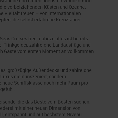
er Branche und bieten höchsten Wohnkomfort
f die vorbeiziehenden Küsten und Ozeane.
 Vielfalt freuen – von internationalen
pten, die selbst erfahrene Kreuzfahrer
eas Cruises treu: nahezu alles ist bereits
e, Trinkgelder, zahlreiche Landausflüge und
sich Gäste vom ersten Moment an vollkommen
ges, großzügige Außendecks und zahlreiche
uxus nicht inszeniert, sondern
 die neue Schiffsklasse noch mehr Raum pro
gefühl.
Reisende, die das Beste vom Besten suchen.
eederei mit einer neuen Dimension von
oll, entspannt und auf höchstem Niveau