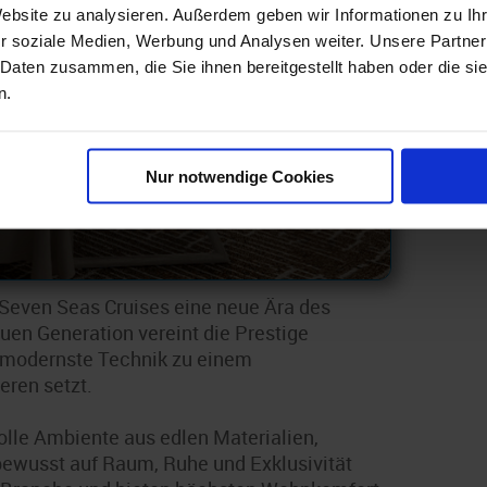
Breite
Website zu analysieren. Außerdem geben wir Informationen zu I
r soziale Medien, Werbung und Analysen weiter. Unsere Partner
Tiefgang
 Daten zusammen, die Sie ihnen bereitgestellt haben oder die s
n.
Nur notwendige Cookies
 Seven Seas Cruises eine neue Ära des
neuen Generation vereint die Prestige
 modernste Technik zu einem
eren setzt.
olle Ambiente aus edlen Materialien,
 bewusst auf Raum, Ruhe und Exklusivität