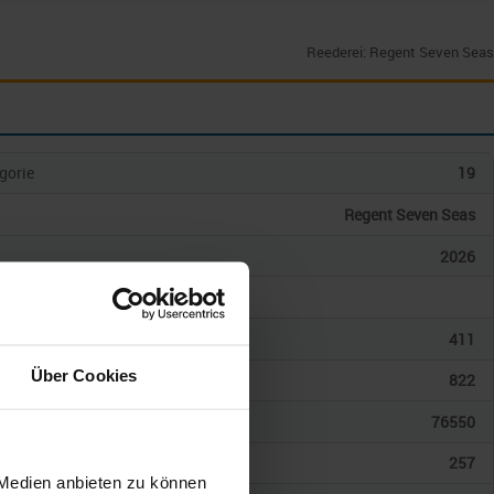
Reederei: Regent Seven Seas
gorie
19
Regent Seven Seas
2026
gkeit
en
411
Über Cookies
giere
822
onnen
76550
257
 Medien anbieten zu können