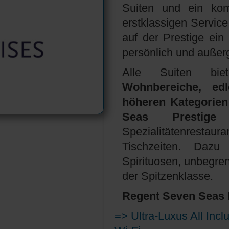
Suiten und ein komp
erstklassigen Service
auf der Prestige ein 
persönlich und außer
Alle Suiten b
Wohnbereiche, edl
höheren Kategorien
Seas Prestige
i
Spezialitätenrest
Tischzeiten. Daz
Spirituosen, unbegre
der Spitzenklasse.
Regent Seven Seas 
=> Ultra-Luxus All Incl