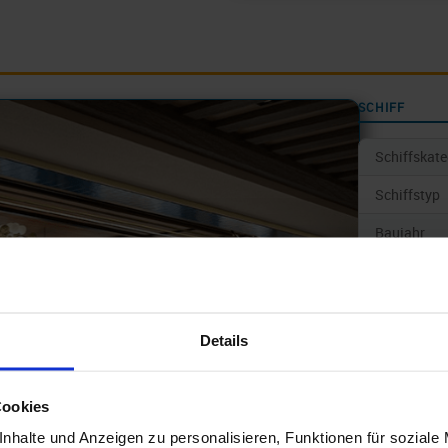
SCHIFF
Schiffskate
Schiffstyp
Baujahr
Geschwindi
Anz. Kabin
Details
Anz. Passa
Gewicht/T
Cookies
Länge
nhalte und Anzeigen zu personalisieren, Funktionen für soziale