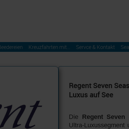
Reedereien
Kreuzfahrten mit...
Servce & Kontakt
Sea
Regent Seven Seas P
Luxus auf See
Die
Regent Seven
Ultra-Luxussegment un