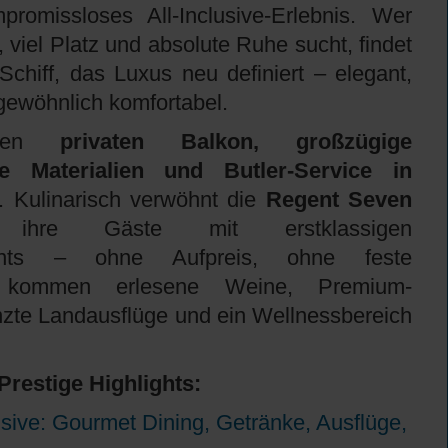
romissloses All-Inclusive-Erlebnis. Wer
, viel Platz und absolute Ruhe sucht, findet
Schiff, das Luxus neu definiert – elegant,
gewöhnlich komfortabel.
ieten
privaten Balkon, großzügige
e Materialien und Butler-Service in
. Kulinarisch verwöhnt die
Regent Seven
hre Gäste mit erstklassigen
aurants – ohne Aufpreis, ohne feste
u kommen erlesene Weine, Premium-
nzte Landausflüge und ein Wellnessbereich
Prestige
Highlights:
usive: Gourmet Dining, Getränke, Ausflüge,