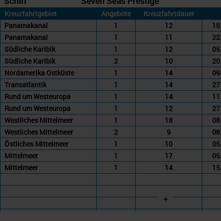
Schiff
Seven Seas Prestige
Kreuzfahrtgebiet
Angebote
Kreuzfahrtdauer
Panamakanal
1
12
10
Panamakanal
1
11
22
Südliche Karibik
1
12
05
Südliche Karibik
2
10
20
Nordamerika Ostküste
1
14
09
Transatlantik
1
14
27
Rund um Westeuropa
1
14
11
Rund um Westeuropa
1
12
27
Westliches Mittelmeer
1
18
08
Westliches Mittelmeer
2
9
08
Östliches Mittelmeer
1
10
05
Mittelmeer
1
17
05
Mittelmeer
1
14
15
+