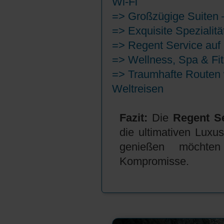
Wi-Fi
=>
Großzügige Suiten –
=> Exquisite Spezialit
=> Regent Service auf 
=> Wellness, Spa & Fi
=> Traumhafte Routen w
Weltreisen
Fazit:
Die
Regent S
die ultimativen Luxu
genießen möchte
Kompromisse.