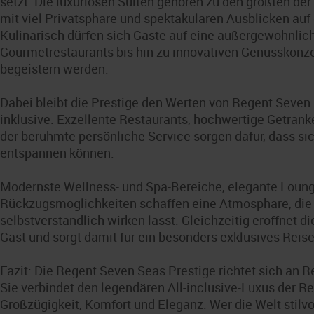
setzt. Die luxuriösen Suiten gehören zu den größten d
mit viel Privatsphäre und spektakulären Ausblicken au
Kulinarisch dürfen sich Gäste auf eine außergewöhnliche
Gourmetrestaurants bis hin zu innovativen Genusskonze
begeistern werden.
Dabei bleibt die Prestige den Werten von Regent Seven S
inklusive. Exzellente Restaurants, hochwertige Getränk
der berühmte persönliche Service sorgen dafür, dass 
entspannen können.
Modernste Wellness- und Spa-Bereiche, elegante Loun
Rückzugsmöglichkeiten schaffen eine Atmosphäre, die L
selbstverständlich wirken lässt. Gleichzeitig eröffnet
Gast und sorgt damit für ein besonders exklusives Reise
Fazit: Die Regent Seven Seas Prestige richtet sich an 
Sie verbindet den legendären All-inclusive-Luxus der R
Großzügigkeit, Komfort und Eleganz. Wer die Welt stilv