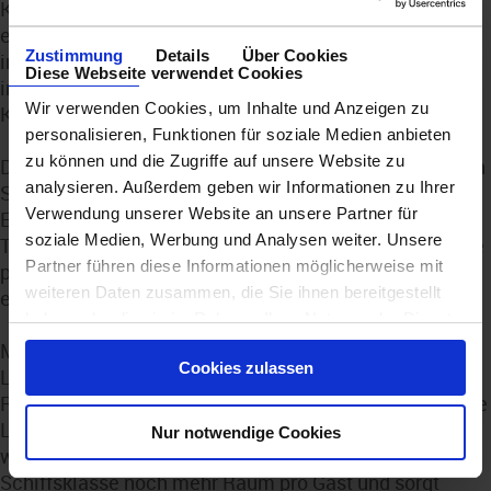
Küsten und Ozeane. Kulinarisch dürfen sich Gäste auf
eine außergewöhnliche Vielfalt freuen – von
Zustimmung
Details
Über Cookies
internationalen Gourmetrestaurants bis hin zu
Diese Webseite verwendet Cookies
innovativen Genusskonzepten, die selbst erfahrene
Wir verwenden Cookies, um Inhalte und Anzeigen zu
Kreuzfahrer begeistern werden.
personalisieren, Funktionen für soziale Medien anbieten
zu können und die Zugriffe auf unsere Website zu
Dabei bleibt die Prestige den Werten von Regent Seven
analysieren. Außerdem geben wir Informationen zu Ihrer
Seas Cruises treu: nahezu alles ist bereits inklusive.
Verwendung unserer Website an unsere Partner für
Exzellente Restaurants, hochwertige Getränke,
soziale Medien, Werbung und Analysen weiter. Unsere
Trinkgelder, zahlreiche Landausflüge und der berühmte
Partner führen diese Informationen möglicherweise mit
persönliche Service sorgen dafür, dass sich Gäste vom
weiteren Daten zusammen, die Sie ihnen bereitgestellt
ersten Moment an vollkommen entspannen können.
haben oder die sie im Rahmen Ihrer Nutzung der Dienste
gesammelt haben.
Modernste Wellness- und Spa-Bereiche, elegante
Cookies zulassen
Lounges, großzügige Außendecks und zahlreiche
Rückzugsmöglichkeiten schaffen eine Atmosphäre, die
Luxus nicht inszeniert, sondern selbstverständlich
Nur notwendige Cookies
wirken lässt. Gleichzeitig eröffnet die neue
Schiffsklasse noch mehr Raum pro Gast und sorgt