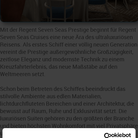
Mit der Regent Seven Seas Prestige beginnt für Regent
Seven Seas Cruises eine neue Ära des ultraluxuriösen
Reisens. Als erstes Schiff einer völlig neuen Generation
vereint die Prestige außergewöhnliche Großzügigkeit,
zeitlose Eleganz und modernste Technik zu einem
Kreuzfahrterlebnis, das neue Maßstäbe auf den
Weltmeeren setzt.
Schon beim Betreten des Schiffes beeindruckt das
stilvolle Ambiente aus edlen Materialien,
lichtdurchfluteten Bereichen und einer Architektur, die
bewusst auf Raum, Ruhe und Exklusivität setzt. Die
luxuriösen Suiten gehören zu den größten der Branche
und bieten höchsten Wohnkomfort mit viel Privatsphäre
und spektakulären Ausblicken auf die vorbeiziehenden