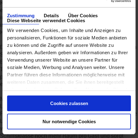
Küsten und Ozeane. Kulinarisch dürfen sich Gäste auf
eine außergewöhnliche Vielfalt freuen – von
Zustimmung
Details
Über Cookies
internationalen Gourmetrestaurants bis hin zu
Diese Webseite verwendet Cookies
innovativen Genusskonzepten, die selbst erfahrene
Wir verwenden Cookies, um Inhalte und Anzeigen zu
Kreuzfahrer begeistern werden.
personalisieren, Funktionen für soziale Medien anbieten
zu können und die Zugriffe auf unsere Website zu
Dabei bleibt die Prestige den Werten von Regent Seven
analysieren. Außerdem geben wir Informationen zu Ihrer
Seas Cruises treu: nahezu alles ist bereits inklusive.
Verwendung unserer Website an unsere Partner für
Exzellente Restaurants, hochwertige Getränke,
soziale Medien, Werbung und Analysen weiter. Unsere
Trinkgelder, zahlreiche Landausflüge und der berühmte
Partner führen diese Informationen möglicherweise mit
persönliche Service sorgen dafür, dass sich Gäste vom
weiteren Daten zusammen, die Sie ihnen bereitgestellt
ersten Moment an vollkommen entspannen können.
haben oder die sie im Rahmen Ihrer Nutzung der Dienste
gesammelt haben.
Modernste Wellness- und Spa-Bereiche, elegante
Cookies zulassen
Lounges, großzügige Außendecks und zahlreiche
Rückzugsmöglichkeiten schaffen eine Atmosphäre, die
Luxus nicht inszeniert, sondern selbstverständlich
Nur notwendige Cookies
wirken lässt. Gleichzeitig eröffnet die neue
Schiffsklasse noch mehr Raum pro Gast und sorgt