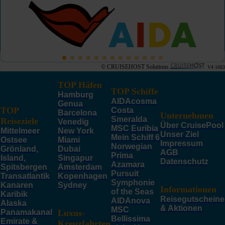
© CRUISEHOST Solutions
V4.1663
TOP Häfen
TOP Schiffe
Hamburg
AIDAcosma
Genua
TOP
Costa
Barcelona
Unternehmen
Smeralda
Reiseziele
Venedig
Über CruisePool
MSC Euribia
Mittelmeer
New York
Unser Ziel
Mein Schiff 6
Ostsee
Miami
Impressum
Norwegian
Grönland,
Dubai
AGB
Prima
Island,
Singapur
Datenschutz
Azamara
Spitsbergen
Amsterdam
Pursuit
Transatlantik
Kopenhagen
Symphonie
Kanaren
Sydney
Informationen
of the Seas
Karibik
Reisegutscheine
AIDAnova
Alaska
& Aktionen
MSC
Panamakanal
Luxus-
Bellissima
Emirate &
Kreuzfahrten