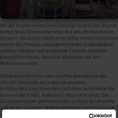
Mit der Regent Seven Seas Prestige beginnt für Regent
Seven Seas Cruises eine neue Ära des ultraluxuriösen
Reisens. Als erstes Schiff einer völlig neuen Generation
vereint die Prestige außergewöhnliche Großzügigkeit,
zeitlose Eleganz und modernste Technik zu einem
Kreuzfahrterlebnis, das neue Maßstäbe auf den
Weltmeeren setzt.
Schon beim Betreten des Schiffes beeindruckt das
stilvolle Ambiente aus edlen Materialien,
lichtdurchfluteten Bereichen und einer Architektur, die
bewusst auf Raum, Ruhe und Exklusivität setzt. Die
luxuriösen Suiten gehören zu den größten der Branche
und bieten höchsten Wohnkomfort mit viel Privatsphäre
und spektakulären Ausblicken auf die vorbeiziehenden