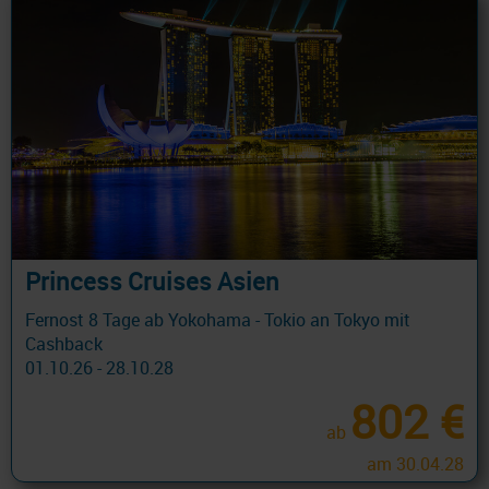
Princess Cruises Asien
Fernost 8 Tage ab Yokohama - Tokio an Tokyo mit
Cashback
01.10.26 - 28.10.28
802 €
ab
am 30.04.28