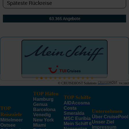
© CRUISEHOST Solutions
V4.1663
TOP Häfen
TOP Schiffe
Hamburg
AIDAcosma
Genua
TOP
Costa
Barcelona
Unternehmen
Smeralda
Reiseziele
Venedig
Über CruisePool
MSC Euribia
Mittelmeer
New York
Unser Ziel
Mein Schiff 6
Ostsee
Miami
Impressum
Norwegian