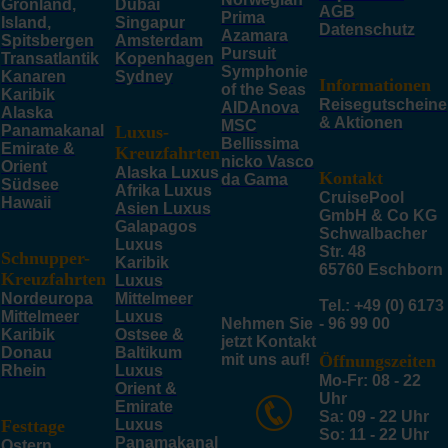
Grönland,
Dubai
AGB
Prima
Island,
Singapur
Datenschutz
Azamara
Spitsbergen
Amsterdam
Pursuit
Transatlantik
Kopenhagen
Symphonie
Kanaren
Sydney
Informationen
of the Seas
Karibik
Reisegutscheine
AIDAnova
Alaska
& Aktionen
MSC
Panamakanal
Luxus-
Bellissima
Emirate &
Kreuzfahrten
nicko Vasco
Orient
Alaska Luxus
Kontakt
da Gama
Südsee
Afrika Luxus
CruisePool
Hawaii
Asien Luxus
GmbH & Co KG
Galapagos
Schwalbacher
Luxus
Str. 48
Schnupper-
Karibik
65760 Eschborn
Kreuzfahrten
Luxus
Nordeuropa
Mittelmeer
Tel.: +49 (0) 6173
Mittelmeer
Luxus
Nehmen Sie
- 96 99 00
Karibik
Ostsee &
jetzt Kontakt
Donau
Baltikum
mit uns auf!
Öffnungszeiten
Rhein
Luxus
Mo-Fr: 08 - 22
Orient &
Uhr
Emirate
Sa: 09 - 22 Uhr
Festtage
Luxus
So: 11 - 22 Uhr
Panamakanal
Ostern