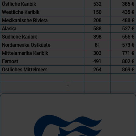
Östliche Karibik
532
385 €
Westliche Karibik
150
435 €
Mexikanische Riviera
208
488 €
Alaska
588
527 €
Südliche Karibik
398
556 €
Nordamerika Ostküste
81
573 €
Mittelamerika Karibik
303
771 €
Fernost
491
802 €
Östliches Mittelmeer
264
869 €
+
Princess Cruises