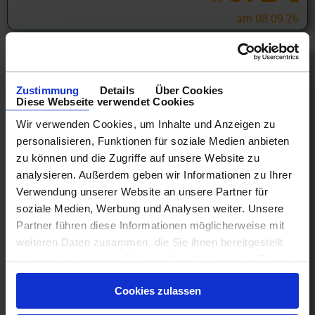
am 08.09.26
Zustimmung
Details
Über Cookies
Diese Webseite verwendet Cookies
Wir verwenden Cookies, um Inhalte und Anzeigen zu
personalisieren, Funktionen für soziale Medien anbieten
zu können und die Zugriffe auf unsere Website zu
analysieren. Außerdem geben wir Informationen zu Ihrer
Verwendung unserer Website an unsere Partner für
soziale Medien, Werbung und Analysen weiter. Unsere
Partner führen diese Informationen möglicherweise mit
Princess Cruises PREMIER
weiteren Daten zusammen, die Sie ihnen bereitgestellt
Princess Cruises Promotion - Australien und Neuseeland
haben oder die sie im Rahmen Ihrer Nutzung der Dienste
3 Tage ab Brisbane an Sydney (Australien) + Princess
gesammelt haben.
Premier mit Cashback
Cookies zulassen
19.08.26 - 18.11.28