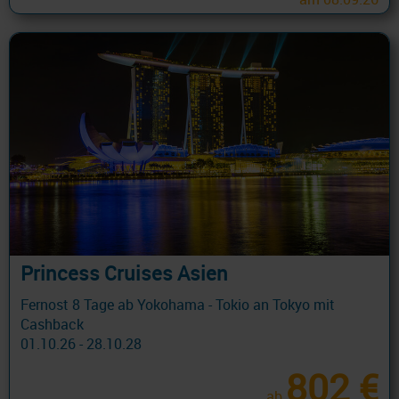
Princess Cruises Asien
Fernost 8 Tage ab Yokohama - Tokio an Tokyo mit
Cashback
01.10.26 - 28.10.28
802 €
ab