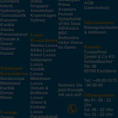
Grönland,
Dubai
AGB
Prima
Island,
Singapur
Datenschutz
Azamara
Spitsbergen
Amsterdam
Pursuit
Transatlantik
Kopenhagen
Symphonie
Kanaren
Sydney
Informationen
of the Seas
Karibik
Reisegutscheine
AIDAnova
Alaska
& Aktionen
MSC
Panamakanal
Luxus-
Bellissima
Emirate &
Kreuzfahrten
nicko Vasco
Orient
Alaska Luxus
Kontakt
da Gama
Südsee
Afrika Luxus
CruisePool
Hawaii
Asien Luxus
GmbH & Co KG
Galapagos
Schwalbacher
Luxus
Str. 48
Schnupper-
Karibik
65760 Eschborn
Kreuzfahrten
Luxus
Nordeuropa
Mittelmeer
Tel.: +49 (0) 6173
Mittelmeer
Luxus
Nehmen Sie
- 96 99 00
Karibik
Ostsee &
jetzt Kontakt
Donau
Baltikum
mit uns auf!
Öffnungszeiten
Rhein
Luxus
Mo-Fr: 08 - 22
Orient &
Uhr
Emirate
Sa: 09 - 22 Uhr
Festtage
Luxus
So: 11 - 22 Uhr
Panamakanal
Ostern