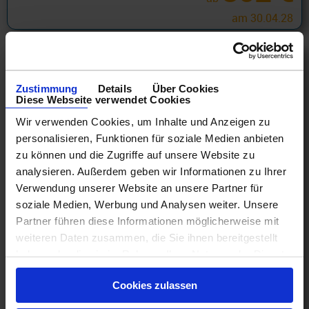
am 30.04.28
Zustimmung
Details
Über Cookies
Diese Webseite verwendet Cookies
Wir verwenden Cookies, um Inhalte und Anzeigen zu
personalisieren, Funktionen für soziale Medien anbieten
zu können und die Zugriffe auf unsere Website zu
analysieren. Außerdem geben wir Informationen zu Ihrer
Verwendung unserer Website an unsere Partner für
soziale Medien, Werbung und Analysen weiter. Unsere
Partner führen diese Informationen möglicherweise mit
Princess Cruises PREMIER
weiteren Daten zusammen, die Sie ihnen bereitgestellt
Princess Cruises Promotion - Australien und Neuseeland
haben oder die sie im Rahmen Ihrer Nutzung der Dienste
3 Tage ab Brisbane an Sydney (Australien) + Princess
gesammelt haben.
Premier mit Cashback
Cookies zulassen
29.08.26 - 18.11.28