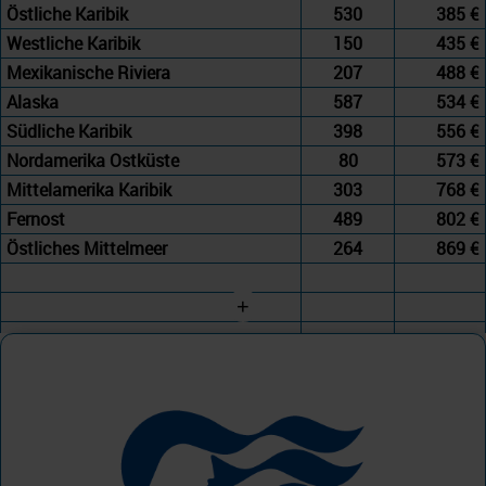
Östliche Karibik
530
385 €
Westliche Karibik
150
435 €
Mexikanische Riviera
207
488 €
Alaska
587
534 €
Südliche Karibik
398
556 €
Nordamerika Ostküste
80
573 €
Mittelamerika Karibik
303
768 €
Fernost
489
802 €
Östliches Mittelmeer
264
869 €
+
Princess Cruises
Westliches Mittelmeer