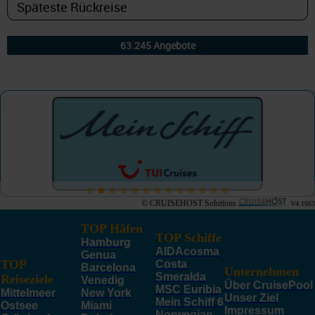
© CRUISEHOST Solutions
V4.1663
TOP Häfen
TOP Schiffe
Hamburg
AIDAcosma
Genua
TOP
Costa
Barcelona
Unternehmen
Smeralda
Reiseziele
Venedig
Über CruisePool
MSC Euribia
Mittelmeer
New York
Unser Ziel
Mein Schiff 6
Ostsee
Miami
Impressum
Norwegian