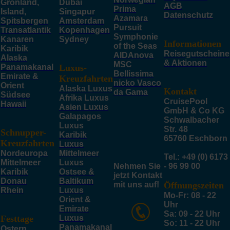
Grönland,
Dubai
AGB
Prima
Island,
Singapur
Datenschutz
Azamara
Spitsbergen
Amsterdam
Pursuit
Transatlantik
Kopenhagen
Symphonie
Kanaren
Sydney
Informationen
of the Seas
Karibik
Reisegutscheine
AIDAnova
Alaska
& Aktionen
MSC
Panamakanal
Luxus-
Bellissima
Emirate &
Kreuzfahrten
nicko Vasco
Orient
Alaska Luxus
Kontakt
da Gama
Südsee
Afrika Luxus
CruisePool
Hawaii
Asien Luxus
GmbH & Co KG
Galapagos
Schwalbacher
Luxus
Str. 48
Schnupper-
Karibik
65760 Eschborn
Kreuzfahrten
Luxus
Nordeuropa
Mittelmeer
Tel.: +49 (0) 6173
Mittelmeer
Luxus
Nehmen Sie
- 96 99 00
Karibik
Ostsee &
jetzt Kontakt
Donau
Baltikum
mit uns auf!
Öffnungszeiten
Rhein
Luxus
Mo-Fr: 08 - 22
Orient &
Uhr
Emirate
Sa: 09 - 22 Uhr
Festtage
Luxus
So: 11 - 22 Uhr
Panamakanal
Ostern