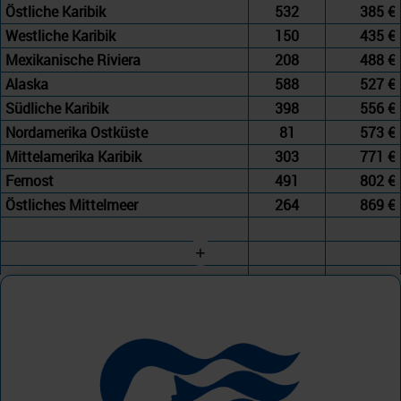
Östliche Karibik
532
385 €
Westliche Karibik
150
435 €
Mexikanische Riviera
208
488 €
Alaska
588
527 €
Südliche Karibik
398
556 €
Nordamerika Ostküste
81
573 €
Mittelamerika Karibik
303
771 €
Fernost
491
802 €
Östliches Mittelmeer
264
869 €
+
Princess Cruises
Westliches Mittelmeer