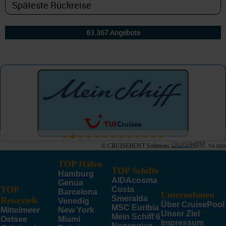
© CRUISEHOST Solutions
V4.1663
TOP Häfen
TOP Schiffe
Hamburg
AIDAcosma
Genua
TOP
Costa
Barcelona
Unternehmen
Smeralda
Reiseziele
Venedig
Über CruisePool
MSC Euribia
Mittelmeer
New York
Unser Ziel
Mein Schiff 6
Ostsee
Miami
Impressum
Norwegian