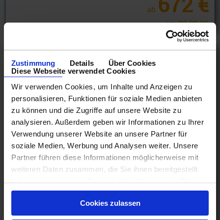
672 €
ab
am 08.09.26
Zustimmung
Details
Über Cookies
Diese Webseite verwendet Cookies
Wir verwenden Cookies, um Inhalte und Anzeigen zu
personalisieren, Funktionen für soziale Medien anbieten
zu können und die Zugriffe auf unsere Website zu
analysieren. Außerdem geben wir Informationen zu Ihrer
Verwendung unserer Website an unsere Partner für
soziale Medien, Werbung und Analysen weiter. Unsere
Partner führen diese Informationen möglicherweise mit
weiteren Daten zusammen, die Sie ihnen bereitgestellt
Princess Cruises Asien
haben oder die sie im Rahmen Ihrer Nutzung der Dienste
Fernost 8 Tage ab Yokohama - Tokio an Tokyo mit
gesammelt haben.
Cashback
Cookies zulassen
01.10.26 - 28.10.28