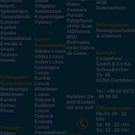
Grönland,
Dubai
AGB
Prima
Island,
Singapur
Datenschutz
Azamara
Spitsbergen
Amsterdam
Pursuit
Transatlantik
Kopenhagen
Symphonie
Kanaren
Sydney
Informationen
of the Seas
Karibik
Reisegutscheine
AIDAnova
Alaska
& Aktionen
MSC
Panamakanal
Luxus-
Bellissima
Emirate &
Kreuzfahrten
nicko Vasco
Orient
Alaska Luxus
Kontakt
da Gama
Südsee
Afrika Luxus
CruisePool
Hawaii
Asien Luxus
GmbH & Co KG
Galapagos
Schwalbacher
Luxus
Str. 48
Schnupper-
Karibik
65760 Eschborn
Kreuzfahrten
Luxus
Nordeuropa
Mittelmeer
Tel.: +49 (0) 6173
Mittelmeer
Luxus
Nehmen Sie
- 96 99 00
Karibik
Ostsee &
jetzt Kontakt
Donau
Baltikum
mit uns auf!
Öffnungszeiten
Rhein
Luxus
Mo-Fr: 08 - 22
Orient &
Uhr
Emirate
Sa: 09 - 22 Uhr
Festtage
Luxus
So: 11 - 22 Uhr
Panamakanal
Ostern