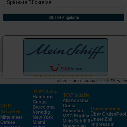
© CRUISEHOST Solutions
V4.1663
TOP Häfen
TOP Schiffe
Hamburg
AIDAcosma
Genua
TOP
Costa
Barcelona
Unternehmen
Smeralda
Reiseziele
Venedig
Über CruisePool
MSC Euribia
Mittelmeer
New York
Unser Ziel
Mein Schiff 6
Ostsee
Miami
Impressum
Norwegian