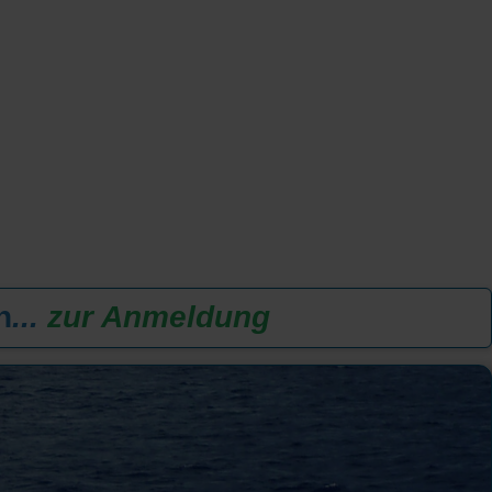
n
...
zur Anmeldung