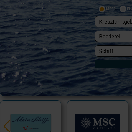
MEER
FL