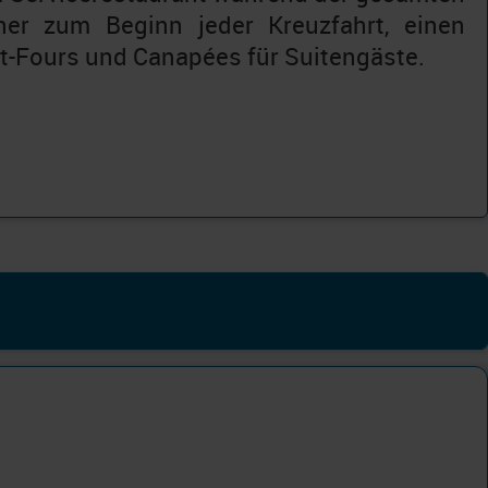
ner zum Beginn jeder Kreuzfahrt, einen
t-Fours und Canapées für Suitengäste.
uzfahrten
dy