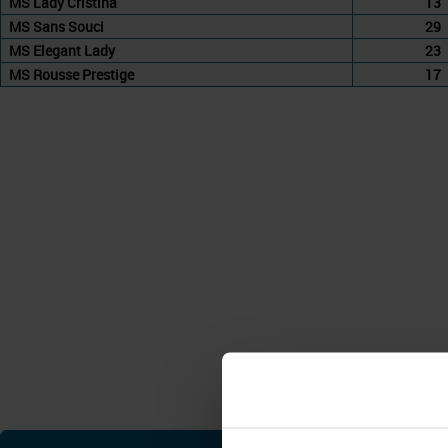
MS Lady Cristina
13
MS Sans Souci
29
MS Elegant Lady
23
MS Rousse Prestige
17