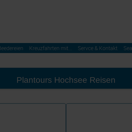
Reedereien
Kreuzfahrten mit...
Servce & Kontakt
Sea
Plantours Hochsee Reisen