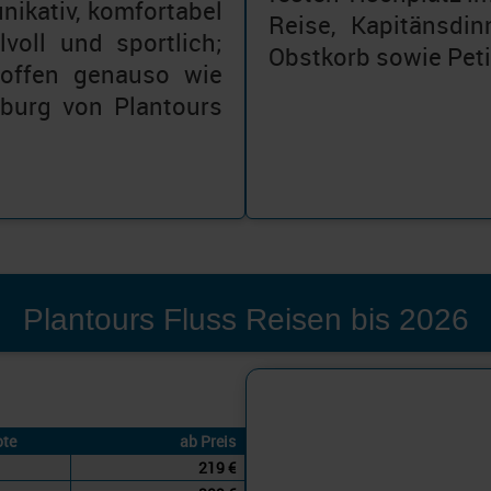
nikativ, komfortabel
Reise, Kapitänsdin
lvoll und sportlich;
Obstkorb sowie Peti
ltoffen genauso wie
mburg von Plantours
Plantours Fluss Reisen bis 2026
Plantours Kre
MS Elegant La
te
ab Preis
219 €