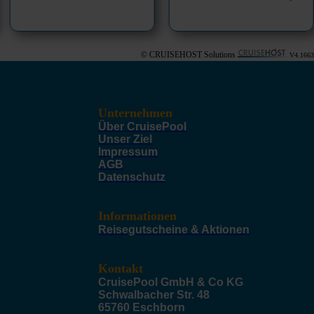
© CRUISEHOST Solutions
V4.1663
Unternehmen
Über CruisePool
Unser Ziel
Impressum
AGB
Datenschutz
Informationen
Reisegutscheine & Aktionen
Kontakt
CruisePool GmbH & Co KG
Schwalbacher Str. 48
65760 Eschborn