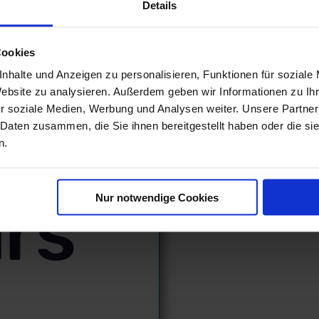
Details
Plantours Hochsee Reisen bis 202
Cookies
Reederei
Pla
nhalte und Anzeigen zu personalisieren, Funktionen für soziale
Reisezeit
...
Website zu analysieren. Außerdem geben wir Informationen zu I
Kreuzfahrtgebiet
r soziale Medien, Werbung und Analysen weiter. Unsere Partner
Atlantik Europa
 Daten zusammen, die Sie ihnen bereitgestellt haben oder die s
Nordkap
n.
Ostsee und Baltikum
Britische Inseln
Kanaren
Nur notwendige Cookies