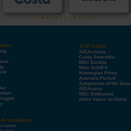
äfen
TOP Schiffe
urg
AIDAcosma
a
Costa Smeralda
lona
MSC Euribia
ig
Mein Schiff 6
ork
Norwegian Prima
Azamara Pursuit
Symphonie of the Seas
pur
AIDAnova
rdam
MSC Bellissima
nhagen
nicko Vasco da Gama
y
-Kreuzfahrten
a Luxus
 Luxus