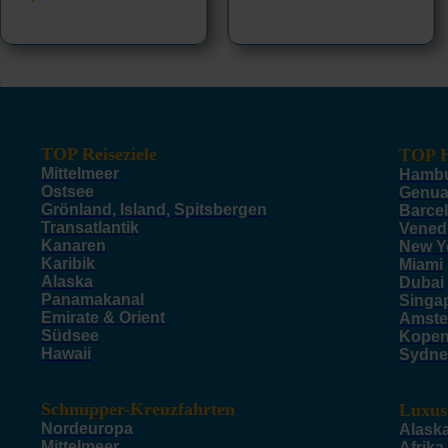
TOP Reiseziele
TOP H
Mittelmeer
Hamb
Ostsee
Genu
Grönland, Island, Spitsbergen
Barce
Transatlantik
Vened
Kanaren
New Y
Karibik
Miami
Alaska
Dubai
Panamakanal
Singa
Emirate & Orient
Amste
Südsee
Kope
Hawaii
Sydne
Schnupper-Kreuzfahrten
Luxus
Nordeuropa
Alask
Mittelmeer
Afrika