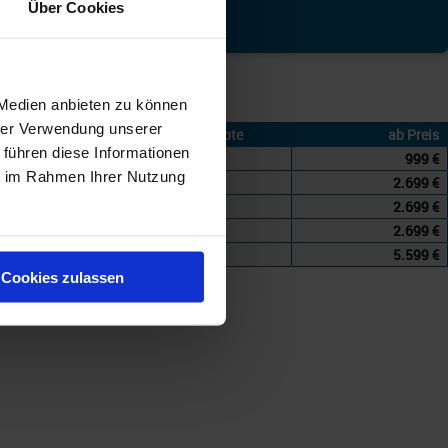
Über Cookies
7
ntours Kreuzfahrten
 Medien anbieten zu können
 – 31.12.27
hrer Verwendung unserer
Angebote
ab Preis
 führen diese Informationen
3
999 €
ie im Rahmen Ihrer Nutzung
3
2.699 €
3
2.699 €
4
2.699 €
1
5.599 €
Cookies zulassen