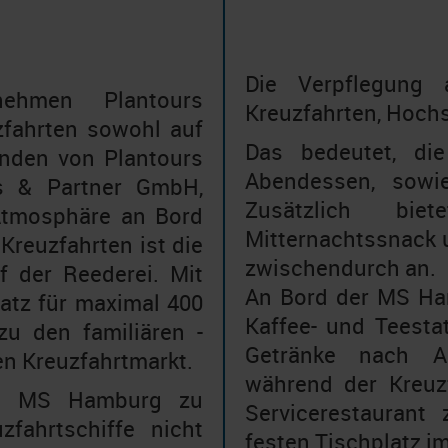
Die Verpflegung 
ehmen Plantours
Kreuzfahrten, Hochs
zfahrten sowohl auf
Das bedeutet, di
unden von Plantours
Abendessen, sowi
rs & Partner GmbH,
Zusätzlich bie
 Atmosphäre an Bord
Mitternachtssnack 
Kreuzfahrten ist die
zwischendurch an.
 der Reederei. Mit
An Bord der MS Ha
latz für maximal 400
Kaffee- und Teesta
u den familiären -
Getränke nach Au
en Kreuzfahrtmarkt.
während der Kreuzf
die MS Hamburg zu
Servicerestaurant 
zfahrtschiffe nicht
festen Tischplatz i