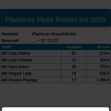
Plantours Fluss Reisen bis 2026
Reederei
Plantours Kreuzfahrten
Reisezeit
... – 31.12.27
Schiff
Angebote
ab Preis
MS Lady Diletta
61
219 €
MS Lady Cristina
12
309 €
MS Sans Souci
28
379 €
MS Elegant Lady
24
620 €
MS Rousse Prestige
17
1.099 €