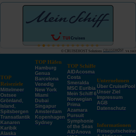
© CRUISEHOST Solutions
V4.1663
TOP Häfen
TOP Schiffe
Hamburg
AIDAcosma
Genua
TOP
Costa
Barcelona
Unternehmen
Smeralda
Reiseziele
Venedig
Über CruisePool
MSC Euribia
Mittelmeer
New York
Unser Ziel
Mein Schiff 6
Ostsee
Miami
Impressum
Norwegian
Grönland,
Dubai
AGB
Prima
Island,
Singapur
Datenschutz
Azamara
Spitsbergen
Amsterdam
Pursuit
Transatlantik
Kopenhagen
Symphonie
Kanaren
Sydney
Informationen
of the Seas
Karibik
Reisegutscheine
AIDAnova
Alaska