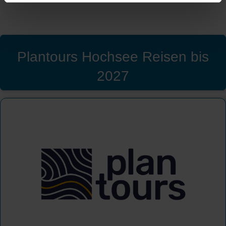
Plantours Hochsee Reisen bis
2027
Plantours Kreuzfahrten