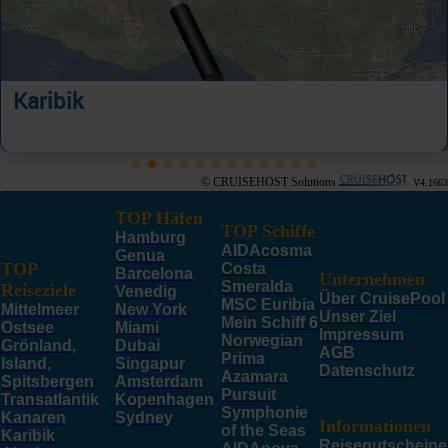
Karibik
© CRUISEHOST Solutions
V4.1663
TOP Häfen
TOP Schiffe
Hamburg
AIDAcosma
Genua
TOP
Costa
Barcelona
Unternehmen
Smeralda
Reiseziele
Venedig
Über CruisePool
MSC Euribia
Mittelmeer
New York
Unser Ziel
Mein Schiff 6
Ostsee
Miami
Impressum
Norwegian
Grönland,
Dubai
AGB
Prima
Island,
Singapur
Datenschutz
Azamara
Spitsbergen
Amsterdam
Pursuit
Transatlantik
Kopenhagen
Symphonie
Kanaren
Sydney
Informationen
of the Seas
Karibik
Reisegutscheine