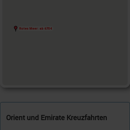
Rotes Meer: ab 670 €
Rotes Meer: ab 670 €
Orient und Emirate Kreuzfahrten