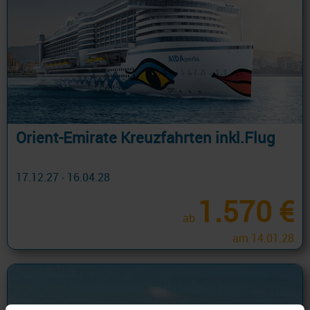
Orient-Emirate Kreuzfahrten inkl.Flug
17.12.27 - 16.04.28
1.570 €
ab
am 14.01.28