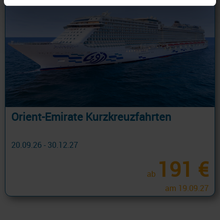
Orient-Emirate Kurzkreuzfahrten
20.09.26 - 30.12.27
191 €
ab
am 19.09.27