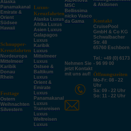
AIDAnova
Alaska
& Aktionen
MSC
Panamakanal
Luxus-
Bellissima
Emirate &
Kreuzfahrten
nicko Vasco
Orient
Alaska Luxus
Kontakt
da Gama
Südsee
Afrika Luxus
CruisePool
Hawaii
Asien Luxus
GmbH & Co KG
Galapagos
Schwalbacher
Luxus
Str. 48
Schnupper-
Karibik
65760 Eschborn
Kreuzfahrten
Luxus
Nordeuropa
Mittelmeer
Tel.: +49 (0) 6173
Mittelmeer
Luxus
Nehmen Sie
- 96 99 00
Karibik
Ostsee &
jetzt Kontakt
Donau
Baltikum
mit uns auf!
Öffnungszeiten
Rhein
Luxus
Mo-Fr: 08 - 22
Orient &
Uhr
Emirate
Sa: 09 - 22 Uhr
Festtage
Luxus
So: 11 - 22 Uhr
Panamakanal
Ostern
Luxus
Weihnachten
Transreisen
Silvestern
Luxus
Weltreisen
Luxus