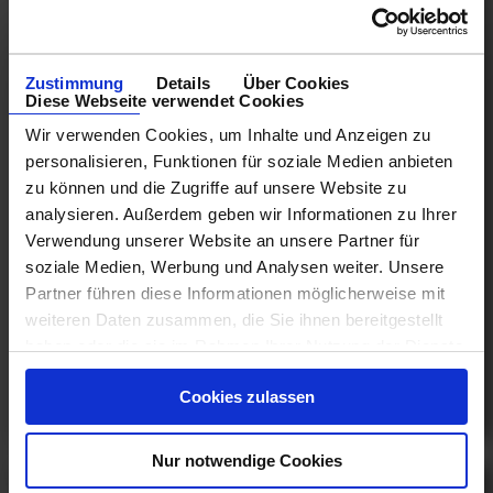
Zustimmung
Details
Über Cookies
Diese Webseite verwendet Cookies
Wir verwenden Cookies, um Inhalte und Anzeigen zu
personalisieren, Funktionen für soziale Medien anbieten
zu können und die Zugriffe auf unsere Website zu
analysieren. Außerdem geben wir Informationen zu Ihrer
Orient-Emirate Transorient
Verwendung unserer Website an unsere Partner für
Kreuzfahrten
soziale Medien, Werbung und Analysen weiter. Unsere
Partner führen diese Informationen möglicherweise mit
03.03.27 - 15.05.29
weiteren Daten zusammen, die Sie ihnen bereitgestellt
haben oder die sie im Rahmen Ihrer Nutzung der Dienste
1.449 €
gesammelt haben.
ab
Cookies zulassen
am 21.11.27
Nur notwendige Cookies