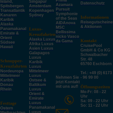
Prima
Island,
Singapur
Datenschutz
Azamara
Spitsbergen
Amsterdam
Pursuit
Transatlantik
Kopenhagen
Symphonie
Kanaren
Sydney
Informationen
of the Seas
Karibik
Reisegutscheine
AIDAnova
Alaska
& Aktionen
MSC
Panamakanal
Luxus-
Bellissima
Emirate &
Kreuzfahrten
nicko Vasco
Orient
Alaska Luxus
Kontakt
da Gama
Südsee
Afrika Luxus
CruisePool
Hawaii
Asien Luxus
GmbH & Co KG
Galapagos
Schwalbacher
Luxus
Str. 48
Schnupper-
Karibik
65760 Eschborn
Kreuzfahrten
Luxus
Nordeuropa
Mittelmeer
Tel.: +49 (0) 6173
Mittelmeer
Luxus
Nehmen Sie
- 96 99 00
Karibik
Ostsee &
jetzt Kontakt
Donau
Baltikum
mit uns auf!
Öffnungszeiten
Rhein
Luxus
Mo-Fr: 08 - 22
Orient &
Uhr
Emirate
Sa: 09 - 22 Uhr
Festtage
Luxus
So: 11 - 22 Uhr
Panamakanal
Ostern
Luxus
Weihnachten