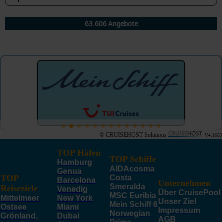
© CRUISEHOST Solutions
V4.1663
TOP Häfen
TOP Schiffe
Hamburg
AIDAcosma
Genua
TOP
Costa
Barcelona
Unternehmen
Smeralda
Reiseziele
Venedig
Über CruisePool
MSC Euribia
Mittelmeer
New York
Unser Ziel
Mein Schiff 6
Ostsee
Miami
Impressum
Norwegian
Grönland,
Dubai
AGB