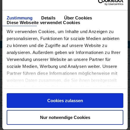
Zustimmung
Details
Über Cookies
Diese Webseite verwendet Cookies
Reederei
Oceania Cruises
Wir verwenden Cookies, um Inhalte und Anzeigen zu
Reisezeit
... – 31.10.28
personalisieren, Funktionen für soziale Medien anbieten
Schiff
Angebote
ab Preis
zu können und die Zugriffe auf unsere Website zu
Sirena
61
1.547 €
analysieren. Außerdem geben wir Informationen zu Ihrer
Nautica
32
1.629 €
Verwendung unserer Website an unsere Partner für
soziale Medien, Werbung und Analysen weiter. Unsere
Marina
88
1.720 €
Partner führen diese Informationen möglicherweise mit
Insignia
49
1.864 €
weiteren Daten zusammen, die Sie ihnen bereitgestellt
Riviera
80
1.864 €
haben oder die sie im Rahmen Ihrer Nutzung der Dienste
Aurelia
19
1.949 €
gesammelt haben.
Allura
94
2.208 €
Cookies zulassen
Vista
77
2.829 €
Sonata
54
2.899 €
Nur notwendige Cookies
Regatta
1
3.801 €