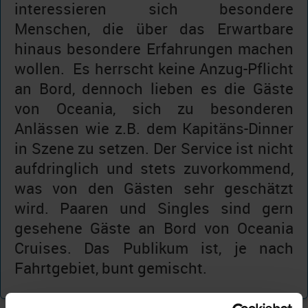
interessieren sich besondere
Menschen, die über das Erwartbare
hinaus besondere Erfahrungen machen
wollen. Es herrscht keine Anzug-Pflicht
an Bord, dennoch lieben es die Gäste
von Oceania, sich zu besonderen
Anlässen wie z.B. dem Kapitäns-Dinner
in Szene zu setzen. Der Service ist nicht
aufdringlich und stets zuvorkommend,
was von den Gästen sehr geschätzt
wird. Paaren und Singles sind gern
gesehene Gäste an Bord von Oceania
Cruises. Das Publikum ist, je nach
Fahrtgebiet, bunt gemischt.