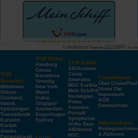
© CRUISEHOST Solutions
V4.1663
TOP Häfen
TOP Schiffe
Hamburg
AIDAcosma
Genua
TOP
Costa
Barcelona
Unternehmen
Smeralda
Reiseziele
Venedig
Über CruisePool
MSC Euribia
Mittelmeer
New York
Unser Ziel
Mein Schiff 6
Ostsee
Miami
Impressum
Norwegian
Grönland,
Dubai
AGB
Prima
Island,
Singapur
Datenschutz
Azamara
Spitsbergen
Amsterdam
Pursuit
Transatlantik
Kopenhagen
Symphonie
Kanaren
Sydney
Informationen
of the Seas
Karibik
Reisegutscheine
AIDAnova
Alaska
& Aktionen
MSC
Panamakanal
Luxus-