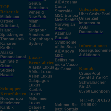
AIDAcosma
Genua
TOP
Costa
Barcelona
Unternehmen
Smeralda
Reiseziele
Venedig
Über CruisePool
MSC Euribia
Mittelmeer
New York
Unser Ziel
Mein Schiff 6
Ostsee
Miami
Impressum
Norwegian
Grönland,
Dubai
AGB
Prima
Island,
Singapur
Datenschutz
Azamara
Spitsbergen
Amsterdam
Pursuit
Transatlantik
Kopenhagen
Symphonie
Kanaren
Sydney
Informationen
of the Seas
Karibik
Reisegutscheine
AIDAnova
Alaska
& Aktionen
MSC
Panamakanal
Luxus-
Bellissima
Emirate &
Kreuzfahrten
nicko Vasco
Orient
Alaska Luxus
Kontakt
da Gama
Südsee
Afrika Luxus
CruisePool
Hawaii
Asien Luxus
GmbH & Co KG
Galapagos
Schwalbacher
Luxus
Str. 48
Schnupper-
Karibik
65760 Eschborn
Kreuzfahrten
Luxus
Nordeuropa
Mittelmeer
Tel.: +49 (0) 6173
Mittelmeer
Luxus
Nehmen Sie
- 96 99 00
Karibik
Ostsee &
jetzt Kontakt