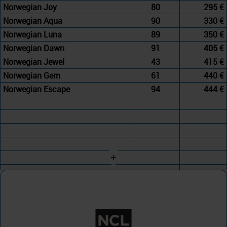
Norwegian Joy
80
295 €
Norwegian Aqua
90
330 €
Norwegian Luna
89
350 €
Norwegian Dawn
91
405 €
Norwegian Jewel
43
415 €
Norwegian Gem
61
440 €
Norwegian Escape
94
444 €
+
Norwegian Cruise Line
Norwegian Aqua