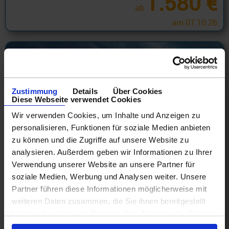
1.580 €
ab
am 07.10.26
Zustimmung
Details
Über Cookies
Diese Webseite verwendet Cookies
Wir verwenden Cookies, um Inhalte und Anzeigen zu
personalisieren, Funktionen für soziale Medien anbieten
zu können und die Zugriffe auf unsere Website zu
analysieren. Außerdem geben wir Informationen zu Ihrer
Verwendung unserer Website an unsere Partner für
soziale Medien, Werbung und Analysen weiter. Unsere
NCL Hawaii
Partner führen diese Informationen möglicherweise mit
Hawaii 8 Tage ab/an Honolulu mit Cashback
weiteren Daten zusammen, die Sie ihnen bereitgestellt
15.08.26 - 25.03.28
haben oder die sie im Rahmen Ihrer Nutzung der Dienste
gesammelt haben.