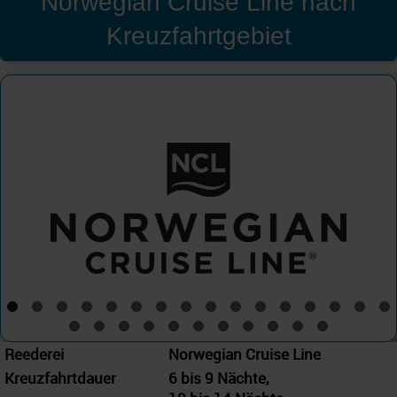
Norwegian Cruise Line nach
Kreuzfahrtgebiet
Norwegian Cruise Line
Westliches Mittelmeer
Reederei
Norwegian Cruise Line
Kreuzfahrtdauer
6 bis 9 Nächte,