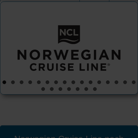
Norwegian Cruise Line
Norwegian Aqua