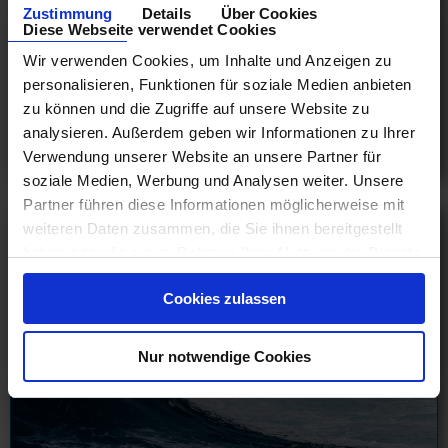
NCL Alaska - Jetzt supergünstig!
Zustimmung
Details
Über Cookies
Diese Webseite verwendet Cookies
Alaska 8 Tage ab Whittier an Vancouver mit Cashback
Wir verwenden Cookies, um Inhalte und Anzeigen zu
15.08.26 - 09.10.27
personalisieren, Funktionen für soziale Medien anbieten
714 €
zu können und die Zugriffe auf unsere Website zu
ab
analysieren. Außerdem geben wir Informationen zu Ihrer
Verwendung unserer Website an unsere Partner für
am 31.05.27
soziale Medien, Werbung und Analysen weiter. Unsere
Partner führen diese Informationen möglicherweise mit
weiteren Daten zusammen, die Sie ihnen bereitgestellt
haben oder die sie im Rahmen Ihrer Nutzung der Dienste
gesammelt haben.
Cookies zulassen
Nur notwendige Cookies