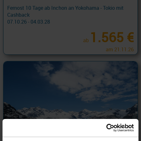
Fernost 10 Tage ab Inchon an Yokohama - Tokio mit
Cashback
07.10.26 - 04.03.28
1.565 €
ab
am 21.11.26