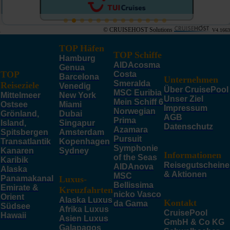
© CRUISEHOST Solutions
V4.1663
TOP Häfen
TOP Schiffe
Hamburg
AIDAcosma
Genua
TOP
Costa
Barcelona
Unternehmen
Smeralda
Reiseziele
Venedig
Über CruisePool
MSC Euribia
Mittelmeer
New York
Unser Ziel
Mein Schiff 6
Ostsee
Miami
Impressum
Norwegian
Grönland,
Dubai
AGB
Prima
Island,
Singapur
Datenschutz
Azamara
Spitsbergen
Amsterdam
Pursuit
Transatlantik
Kopenhagen
Symphonie
Kanaren
Sydney
Informationen
of the Seas
Karibik
Reisegutscheine
AIDAnova
Alaska
& Aktionen
MSC
Panamakanal
Luxus-
Bellissima
Emirate &
Kreuzfahrten
nicko Vasco
Orient
Alaska Luxus
Kontakt
da Gama
Südsee
Afrika Luxus
CruisePool
Hawaii
Asien Luxus
GmbH & Co KG
Galapagos