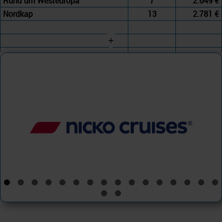
Rund um Westeuropa
7
2.649 €
Nordkap
13
2.781 €
+
nicko cruises