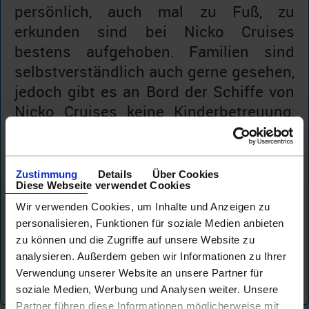
persönlich, auch mal zu Fuß, zu
erkunden sind bei Nicko Cruises
bestens aufgehoben. Familien sind
selbstverständlich auch gerne gesehen,
jedoch gibt es an Bord der Schiffe von
Nicko Cruises keine Kinderbetreuung,
wie bei anderen Veranstaltern und das
Durchschnittsalter liegt im Bereich der
Best-Ager. Die Flotte von Nicko Cruises
Zustimmung
Details
Über Cookies
Diese Webseite verwendet Cookies
ist nach der jüngsten Modernisierung
Wir verwenden Cookies, um Inhalte und Anzeigen zu
auf einem überwiegenden 4-Sterne-
personalisieren, Funktionen für soziale Medien anbieten
Niveau und möchte den Gästen für den
zu können und die Zugriffe auf unsere Website zu
Reisepreis definitiv etwas bieten.
analysieren. Außerdem geben wir Informationen zu Ihrer
Verwendung unserer Website an unsere Partner für
soziale Medien, Werbung und Analysen weiter. Unsere
Partner führen diese Informationen möglicherweise mit