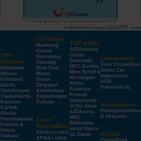
© CRUISEHOST Solutions
V4.1663
TOP Häfen
TOP Schiffe
Hamburg
AIDAcosma
Genua
TOP
Costa
Barcelona
Unternehmen
Smeralda
Reiseziele
Venedig
Über CruisePool
MSC Euribia
Mittelmeer
New York
Unser Ziel
Mein Schiff 6
Ostsee
Miami
Impressum
Norwegian
Grönland,
Dubai
AGB
Prima
Island,
Singapur
Datenschutz
Azamara
Spitsbergen
Amsterdam
Pursuit
Transatlantik
Kopenhagen
Symphonie
Kanaren
Sydney
Informationen
of the Seas
Karibik
Reisegutscheine
AIDAnova
Alaska
& Aktionen
MSC
Panamakanal
Luxus-
Bellissima
Emirate &
Kreuzfahrten
nicko Vasco
Orient
Alaska Luxus
Kontakt
da Gama
Südsee
Afrika Luxus
CruisePool