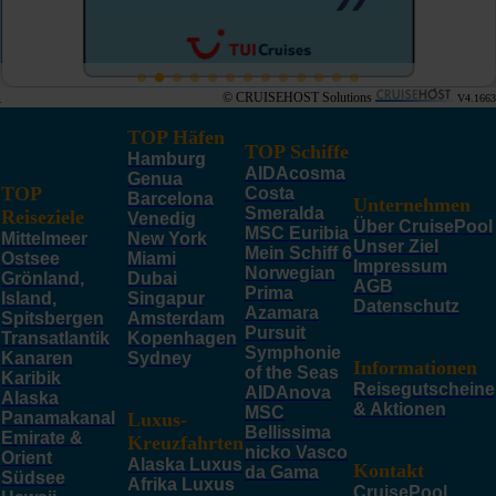
© CRUISEHOST Solutions
V4.1663
TOP Häfen
TOP Schiffe
Hamburg
AIDAcosma
Genua
TOP
Costa
Barcelona
Unternehmen
Smeralda
Reiseziele
Venedig
Über CruisePool
MSC Euribia
Mittelmeer
New York
Unser Ziel
Mein Schiff 6
Ostsee
Miami
Impressum
Norwegian
Grönland,
Dubai
AGB
Prima
Island,
Singapur
Datenschutz
Azamara
Spitsbergen
Amsterdam
Pursuit
Transatlantik
Kopenhagen
Symphonie
Kanaren
Sydney
Informationen
of the Seas
Karibik
Reisegutscheine
AIDAnova
Alaska
& Aktionen
MSC
Panamakanal
Luxus-
Bellissima
Emirate &
Kreuzfahrten
nicko Vasco
Orient
Alaska Luxus
Kontakt
da Gama
Südsee
Afrika Luxus
CruisePool