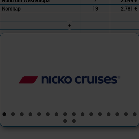
Rund um Westeuropa
7
2.649 €
Nordkap
13
2.781 €
+
nicko cruises