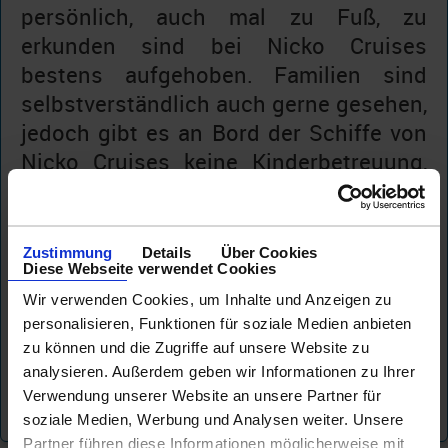
persönlich, auch mal zu Fuß, zu
erkunden sind bei Nicko Cruises
bestens aufgehoben. Familien sind
selbstverständlich auch gerne gesehen,
jedoch gibt es an Bord der Schiffe von
Nicko Cruises keine Kinderbetreuung,
wie bei anderen Veranstaltern und das
Durchschnittsalter liegt im Bereich der
Best-Ager. Die Flotte von Nicko Cruises
Zustimmung
Details
Über Cookies
Diese Webseite verwendet Cookies
ist nach der jüngsten Modernisierung
Wir verwenden Cookies, um Inhalte und Anzeigen zu
auf einem überwiegenden 4-Sterne-
personalisieren, Funktionen für soziale Medien anbieten
Niveau und möchte den Gästen für den
zu können und die Zugriffe auf unsere Website zu
Reisepreis definitiv etwas bieten.
analysieren. Außerdem geben wir Informationen zu Ihrer
Verwendung unserer Website an unsere Partner für
soziale Medien, Werbung und Analysen weiter. Unsere
Partner führen diese Informationen möglicherweise mit