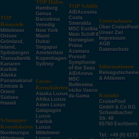
TOP Häfen
TOP Schiffe
Hamburg
AIDAcosma
Genua
TOP
Costa
Barcelona
Unternehmen
Smeralda
Reiseziele
Venedig
Über CruisePool
MSC Euribia
Mittelmeer
New York
Unser Ziel
Mein Schiff 6
Ostsee
Miami
Impressum
Norwegian
Grönland,
Dubai
AGB
Prima
Island,
Singapur
Datenschutz
Azamara
Spitsbergen
Amsterdam
Pursuit
Transatlantik
Kopenhagen
Symphonie
Kanaren
Sydney
Informationen
of the Seas
Karibik
Reisegutscheine
AIDAnova
Alaska
& Aktionen
MSC
Panamakanal
Luxus-
Bellissima
Emirate &
Kreuzfahrten
nicko Vasco
Orient
Alaska Luxus
Kontakt
da Gama
Südsee
Afrika Luxus
CruisePool
Hawaii
Asien Luxus
GmbH & Co KG
Galapagos
Schwalbacher
Luxus
Str. 48
Schnupper-
Karibik
65760 Eschborn
Kreuzfahrten
Luxus
Nordeuropa
Mittelmeer
Tel.: +49 (0) 6173
Mittelmeer
Luxus