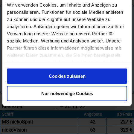
Wir verwenden Cookies, um Inhalte und Anzeigen zu
nicko cruises
personalisieren, Funktionen für soziale Medien anbieten
zu können und die Zugriffe auf unsere Website zu
analysieren. Außerdem geben wir Informationen zu Ihrer
Verwendung unserer Website an unsere Partner für
soziale Medien, Werbung und Analysen weiter. Unsere
Partner führen diese Informationen möglicherweise mit
weiteren Daten zusammen, die Sie ihnen bereitgestellt
haben oder die sie im Rahmen Ihrer Nutzung der Dienste
gesammelt haben.
Cookies zulassen
Nur notwendige Cookies
Reederei
nicko cruises
Reisezeit
... – 30.11.27
Schiff
Angebote
ab Preis
MS nickoSpirit
42
227 €
nickoVision
63
329 €