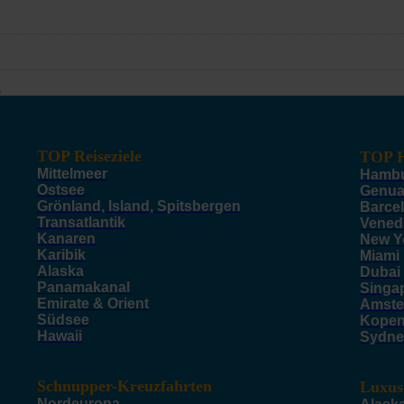
TOP Reiseziele
TOP H
Mittelmeer
Hamb
Ostsee
Genu
Grönland, Island, Spitsbergen
Barce
Transatlantik
Vened
Kanaren
New Y
Karibik
Miami
Alaska
Dubai
Panamakanal
Singa
Emirate & Orient
Amste
Südsee
Kope
Hawaii
Sydne
Schnupper-Kreuzfahrten
Luxus
Nordeuropa