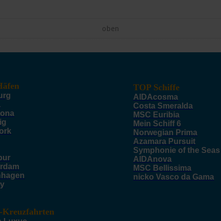
oben
äfen
TOP Schiffe
urg
AIDAcosma
a
Costa Smeralda
lona
MSC Euribia
ig
Mein Schiff 6
ork
Norwegian Prima
Azamara Pursuit
Symphonie of the Seas
pur
AIDAnova
rdam
MSC Bellissima
nhagen
nicko Vasco da Gama
y
-Kreuzfahrten