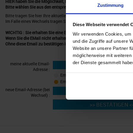
HIER haben Sie die Möglichkeit, Ihre Email-Adresse zu ÄNDERN od
Zustimmung
Bitte wählen Sie aus den entsprechenden Möglichkeiten.
Bitte tragen Sie hier Ihre aktuelle Emailadresse ein und wählen Sie 
Im Falle eines Wechsels tragen Sie bitte darunter Ihre neue Email-Adr
Diese Webseite verwendet 
WICHTIG : Sie erhalten Sie eine Email mit einem Link zum Bestätige
Wir verwenden Cookies, um I
Wenn Sie die EMail nicht erhalten, prüfen Sie bitte Ihr SPAM/JUNK P
und die Zugriffe auf unsere 
Ohne diese Email zu bestätigen ist die Abmeldung NICHT erfolgreich 
Website an unsere Partner fü
möglicherweise mit weiteren
der Dienste gesammelt habe
meine aktuelle Email-
Adresse :
Email-Adresse wechseln
Email-Adresse aus Newsletterverteiler 
neue Email-Adresse (bei
Wechsel) :