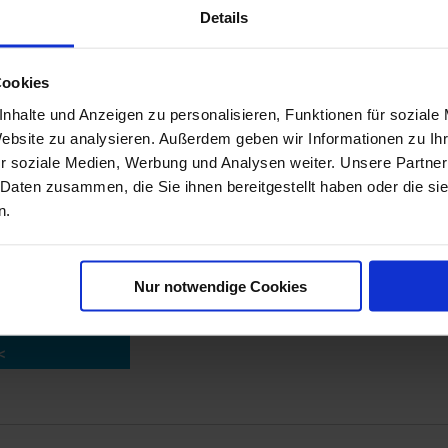
er unseren Newsletter ABZUBESTELLEN.
Details
anschließend, ob diese ausgetragen oder gewechselt werden soll.
esse ein
Cookies
n der Abmeldung.
nhalte und Anzeigen zu personalisieren, Funktionen für soziale
ostfach.
Website zu analysieren. Außerdem geben wir Informationen zu I
!
r soziale Medien, Werbung und Analysen weiter. Unsere Partner
 Daten zusammen, die Sie ihnen bereitgestellt haben oder die s
n.
löschen
Nur notwendige Cookies