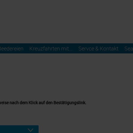
Reedereien
Kreuzfahrten mit...
Servce & Kontakt
Sea
weise nach dem Klick auf den Bestätigungslink.