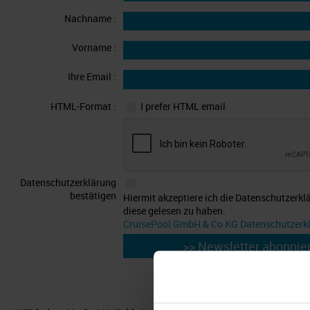
Nachname :
Vorname :
Ihre Email :
HTML-Format :
I prefer HTML email
Datenschutzerklärung
bestätigen
Hiermit akzeptiere ich die Datenschutzerkl
diese gelesen zu haben.
CruisePool GmbH & Co KG Datenschutzerk