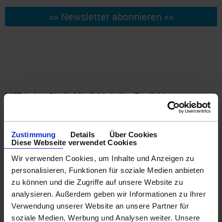
HIER haben Sie die Möglichkeit, Ihre Email-Adresse zu
ÄNDERN oder unseren Newsletter ABZUBESTELLEN.
Bitte wählen Sie aus den entsprechenden Möglichkeiten.
Bitte tragen Sie hier Ihre aktuelle Emailadresse ein und
Zustimmung
Details
Über Cookies
Diese Webseite verwendet Cookies
wählen Sie anschließend, ob diese ausgetragen oder
gewechselt werden soll.
Wir verwenden Cookies, um Inhalte und Anzeigen zu
Im Falle eines Wechsels tragen Sie bitte darunter Ihre neue
personalisieren, Funktionen für soziale Medien anbieten
Email-Adresse ein
zu können und die Zugriffe auf unsere Website zu
analysieren. Außerdem geben wir Informationen zu Ihrer
WICHTIG : Sie erhalten Sie eine Email mit einem Link zum
Verwendung unserer Website an unsere Partner für
Bestätigen der Abmeldung.
soziale Medien, Werbung und Analysen weiter. Unsere
Wenn Sie die EMail nicht erhalten, prüfen Sie bitte Ihr