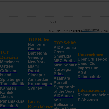
oben
© CRUISEHOST Solutions
V4.1663
TOP Häfen
TOP Schiffe
Hamburg
AIDAcosma
Genua
TOP
Costa
Barcelona
Unternehmen
Smeralda
Reiseziele
Venedig
Über CruisePool
MSC Euribia
Mittelmeer
New York
Unser Ziel
Mein Schiff 6
Ostsee
Miami
Impressum
Norwegian
Grönland,
Dubai
AGB
Prima
Island,
Singapur
Datenschutz
Azamara
Spitsbergen
Amsterdam
Pursuit
Transatlantik
Kopenhagen
Symphonie
Kanaren
Sydney
Informationen
of the Seas
Karibik
Reisegutscheine
AIDAnova
Alaska
& Aktionen
MSC
Panamakanal
Luxus-
Bellissima
Emirate &
Kreuzfahrten
nicko Vasco