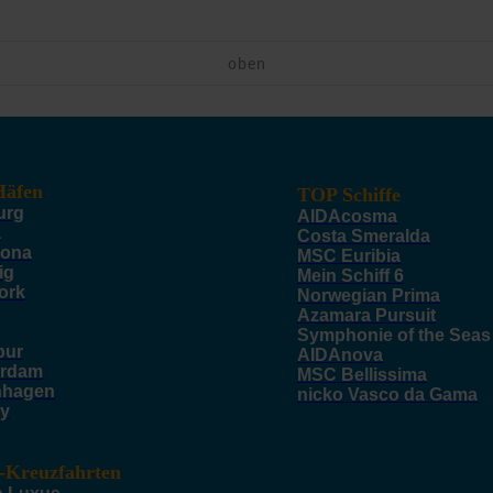
oben
äfen
TOP Schiffe
urg
AIDAcosma
a
Costa Smeralda
lona
MSC Euribia
ig
Mein Schiff 6
ork
Norwegian Prima
Azamara Pursuit
Symphonie of the Seas
pur
AIDAnova
rdam
MSC Bellissima
nhagen
nicko Vasco da Gama
y
-Kreuzfahrten