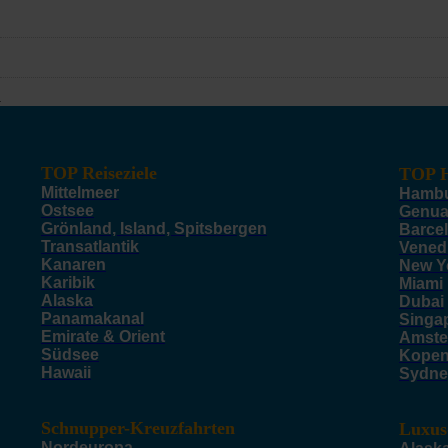
TOP Reiseziele
TOP H
Mittelmeer
Hamb
Ostsee
Genu
Grönland, Island, Spitsbergen
Barce
Transatlantik
Vened
Kanaren
New Y
Karibik
Miami
Alaska
Dubai
Panamakanal
Singa
Emirate & Orient
Amste
Südsee
Kope
Hawaii
Sydne
Schnupper-Kreuzfahrten
Luxus
Nordeuropa