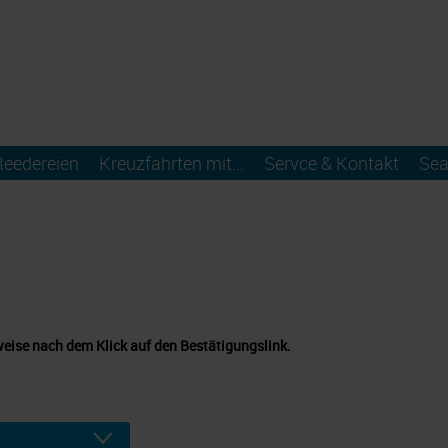
Reedereien
Kreuzfahrten mit...
Servce & Kontakt
Sea
weise nach dem Klick auf den Bestätigungslink.