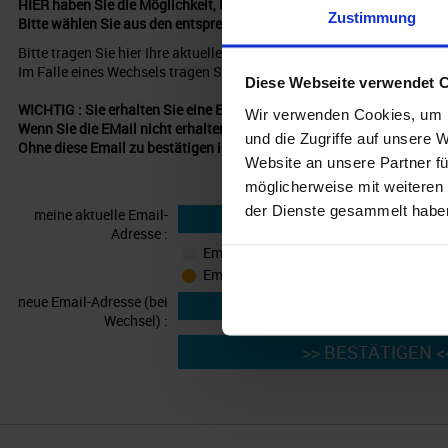
HIER haben Sie die Möglichkeit, Ihre Email-Adresse zu ÄNDERN od
Zustimmung
Bitte wählen Sie aus den entsprechenden Möglichkeiten.
Bitte tragen Sie hier Ihre aktuelle Emailadresse ein und wählen Sie 
Im Falle eines Wechsels tragen Sie bitte darunter Ihre neue Email-Adr
Diese Webseite verwendet 
WICHTIG : Sie erhalten Sie eine Email mit einem Link zum Bestätige
Wir verwenden Cookies, um I
Wenn Sie die EMail nicht erhalten, prüfen Sie bitte Ihr SPAM/JUNK P
und die Zugriffe auf unsere 
Ohne diese Email zu bestätigen ist die Abmeldung NICHT erfolgreich 
Website an unsere Partner fü
möglicherweise mit weiteren
der Dienste gesammelt habe
meine aktuelle Email-
Adresse :
Email-Adresse wechseln
Email-Adresse aus Newsletterverteiler 
neue Email-Adresse (bei
Wechsel) :