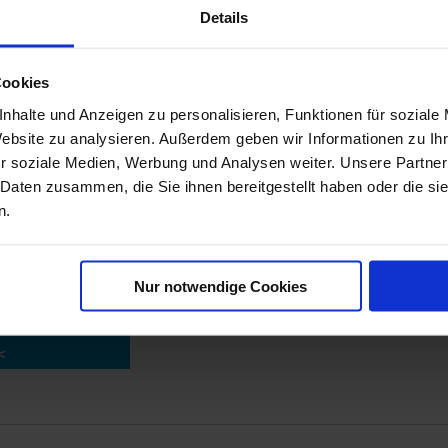
er unseren Newsletter ABZUBESTELLEN.
Details
anschließend, ob diese ausgetragen oder gewechselt werden soll.
esse ein
Cookies
n der Abmeldung.
nhalte und Anzeigen zu personalisieren, Funktionen für soziale
ostfach.
Website zu analysieren. Außerdem geben wir Informationen zu I
!
r soziale Medien, Werbung und Analysen weiter. Unsere Partner
 Daten zusammen, die Sie ihnen bereitgestellt haben oder die s
n.
löschen
Nur notwendige Cookies