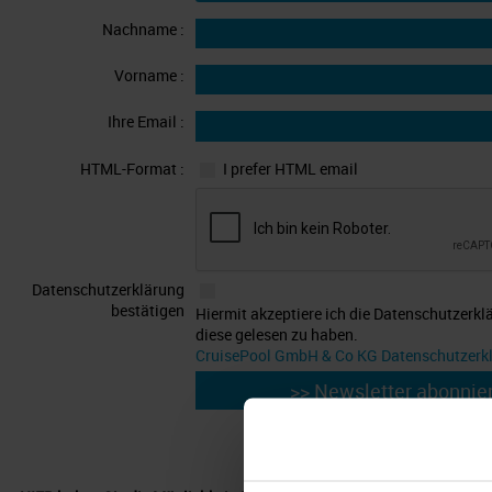
Nachname :
Vorname :
Ihre Email :
HTML-Format :
I prefer HTML email
Datenschutzerklärung
bestätigen
Hiermit akzeptiere ich die Datenschutzerkl
diese gelesen zu haben.
CruisePool GmbH & Co KG Datenschutzerk