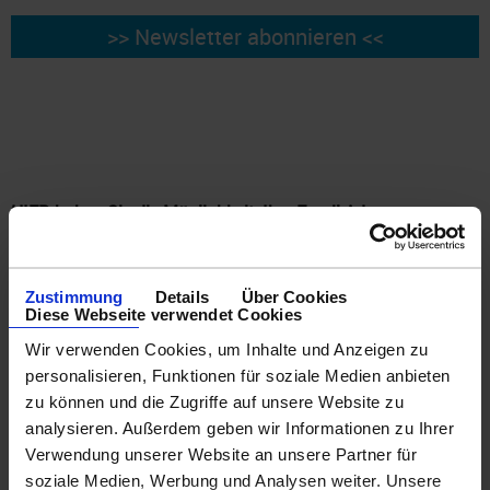
HIER haben Sie die Möglichkeit, Ihre Email-Adresse zu
ÄNDERN oder unseren Newsletter ABZUBESTELLEN.
Bitte wählen Sie aus den entsprechenden Möglichkeiten.
Bitte tragen Sie hier Ihre aktuelle Emailadresse ein und
Zustimmung
Details
Über Cookies
Diese Webseite verwendet Cookies
wählen Sie anschließend, ob diese ausgetragen oder
gewechselt werden soll.
Wir verwenden Cookies, um Inhalte und Anzeigen zu
Im Falle eines Wechsels tragen Sie bitte darunter Ihre neue
personalisieren, Funktionen für soziale Medien anbieten
Email-Adresse ein
zu können und die Zugriffe auf unsere Website zu
analysieren. Außerdem geben wir Informationen zu Ihrer
WICHTIG : Sie erhalten Sie eine Email mit einem Link zum
Verwendung unserer Website an unsere Partner für
Bestätigen der Abmeldung.
soziale Medien, Werbung und Analysen weiter. Unsere
Wenn Sie die EMail nicht erhalten, prüfen Sie bitte Ihr