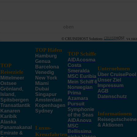
oben
© CRUISEHOST Solutions
V4.1663
TOP Häfen
TOP Schiffe
Hamburg
AIDAcosma
Genua
TOP
Costa
Barcelona
Unternehmen
Smeralda
Reiseziele
Venedig
Über CruisePool
MSC Euribia
Mittelmeer
New York
Unser Ziel
Mein Schiff 6
Ostsee
Miami
Impressum
Norwegian
Grönland,
Dubai
AGB
Prima
Island,
Singapur
Datenschutz
Azamara
Spitsbergen
Amsterdam
Pursuit
Transatlantik
Kopenhagen
Symphonie
Kanaren
Sydney
Informationen
of the Seas
Karibik
Reisegutscheine
AIDAnova
Alaska
& Aktionen
MSC
Panamakanal
Luxus-
Bellissima
Emirate &
Kreuzfahrten
nicko Vasco