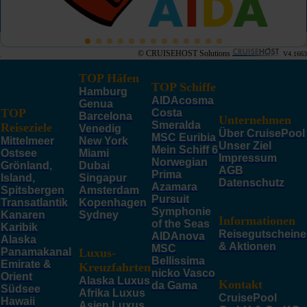
© CRUISEHOST Solutions
V4.1663
TOP Häfen
TOP Schiffe
Hamburg
AIDAcosma
Genua
TOP
Costa
Barcelona
Unternehmen
Smeralda
Reiseziele
Venedig
Über CruisePool
MSC Euribia
Mittelmeer
New York
Unser Ziel
Mein Schiff 6
Ostsee
Miami
Impressum
Norwegian
Grönland,
Dubai
AGB
Prima
Island,
Singapur
Datenschutz
Azamara
Spitsbergen
Amsterdam
Pursuit
Transatlantik
Kopenhagen
Symphonie
Kanaren
Sydney
Informationen
of the Seas
Karibik
Reisegutscheine
AIDAnova
Alaska
& Aktionen
MSC
Panamakanal
Luxus-
Bellissima
Emirate &
Kreuzfahrten
nicko Vasco
Orient
Alaska Luxus
Kontakt
da Gama
Südsee
Afrika Luxus
CruisePool
Hawaii
Asien Luxus