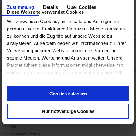
Mexikanisches Restaurant
Zustimmung
Details
Über Cookies
Pizzeria
Diese Webseite verwendet Cookies
Poolrestaurant
Wir verwenden Cookies, um Inhalte und Anzeigen zu
Seafood Restaurant
personalisieren, Funktionen für soziale Medien anbieten
zu können und die Zugriffe auf unsere Website zu
analysieren. Außerdem geben wir Informationen zu Ihrer
Tischzeiten
✦
Verwendung unserer Website an unsere Partner für
Hauptrestaurant: Feste Tischzeit
soziale Medien, Werbung und Analysen weiter. Unsere
Partner führen diese Informationen möglicherweise mit
weiteren Daten zusammen, die Sie ihnen bereitgestellt
Bars und Cafe s
✦
haben oder die sie im Rahmen Ihrer Nutzung der Dienste
gesammelt haben.
Café/CoffeeBar
Cookies zulassen
Champagner/Caviar Bar
Cocktail Bar
Ginbar
Nur notwendige Cookies
Pool Bar
Pub
Weinbar/Vinothek