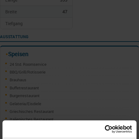
Breite
47
Tiefgang
AUSSTATTUNG
Speisen
✦
24 Std. Roomservice
BBQ/Grill/Rotisserie
Brauhaus
Buffetrestaurant
Burgerrestaurant
Gelateria/Eisdiele
Griechisches Restaurant
Italienisches Restaurant
Japanisches Restaurant
Kabinenservice/Roomservice