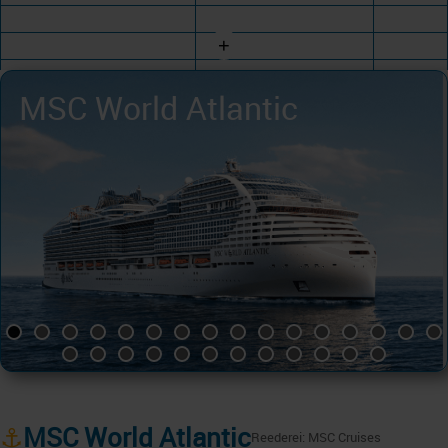
+
MSC World Atlantic
⚓
MSC World Atlantic
Reederei: MSC Cruises