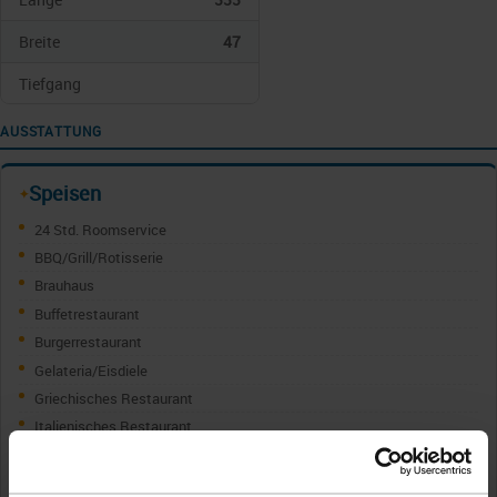
Breite
47
Tiefgang
AUSSTATTUNG
Speisen
✦
24 Std. Roomservice
BBQ/Grill/Rotisserie
Brauhaus
Buffetrestaurant
Burgerrestaurant
Gelateria/Eisdiele
Griechisches Restaurant
Italienisches Restaurant
Japanisches Restaurant
Kabinenservice/Roomservice