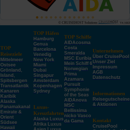
© CRUISEHOST Solutions
V4.1663
TOP Häfen
TOP Schiffe
Hamburg
AIDAcosma
Genua
TOP
Costa
Barcelona
Unternehmen
Smeralda
Reiseziele
Venedig
Über CruisePool
MSC Euribia
Mittelmeer
New York
Unser Ziel
Mein Schiff 6
Ostsee
Miami
Impressum
Norwegian
Grönland,
Dubai
AGB
Prima
Island,
Singapur
Datenschutz
Azamara
Spitsbergen
Amsterdam
Pursuit
Transatlantik
Kopenhagen
Symphonie
Kanaren
Sydney
Informationen
of the Seas
Karibik
Reisegutscheine
AIDAnova
Alaska
& Aktionen
MSC
Panamakanal
Luxus-
Bellissima
Emirate &
Kreuzfahrten
nicko Vasco
Orient
Alaska Luxus
Kontakt
da Gama
Südsee
Afrika Luxus
CruisePool
Hawaii
Asien Luxus