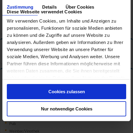
Mexikanisches Restaurant
Zustimmung
Details
Über Cookies
Pizzeria
Diese Webseite verwendet Cookies
Poolrestaurant
Wir verwenden Cookies, um Inhalte und Anzeigen zu
Seafood Restaurant
personalisieren, Funktionen für soziale Medien anbieten
zu können und die Zugriffe auf unsere Website zu
analysieren. Außerdem geben wir Informationen zu Ihrer
Tischzeiten
✦
Verwendung unserer Website an unsere Partner für
Hauptrestaurant: Feste Tischzeit
soziale Medien, Werbung und Analysen weiter. Unsere
Partner führen diese Informationen möglicherweise mit
weiteren Daten zusammen, die Sie ihnen bereitgestellt
Bars und Cafe s
✦
haben oder die sie im Rahmen Ihrer Nutzung der Dienste
gesammelt haben.
Café/CoffeeBar
Cookies zulassen
Champagner/Caviar Bar
Cocktail Bar
Ginbar
Nur notwendige Cookies
Pool Bar
Pub
Weinbar/Vinothek