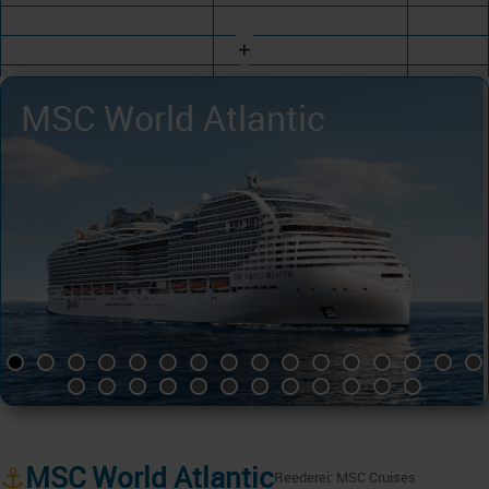
+
MSC World Atlantic
⚓
MSC World Atlantic
Reederei: MSC Cruises