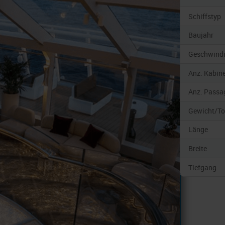
Schiffstyp
Baujahr
Geschwindi
Anz. Kabin
Anz. Passa
Gewicht/T
Länge
Breite
Tiefgang