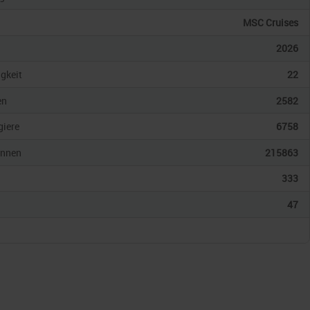
MSC Cruises
2026
gkeit
22
en
2582
giere
6758
onnen
215863
333
47