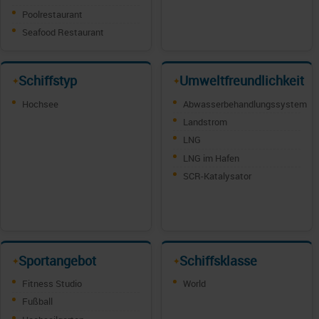
Poolrestaurant
Seafood Restaurant
Schiffstyp
Umweltfreundlichkeit
✦
✦
Hochsee
Abwasserbehandlungssystem
Landstrom
LNG
LNG im Hafen
SCR-Katalysator
Sportangebot
Schiffsklasse
✦
✦
Fitness Studio
World
Fußball