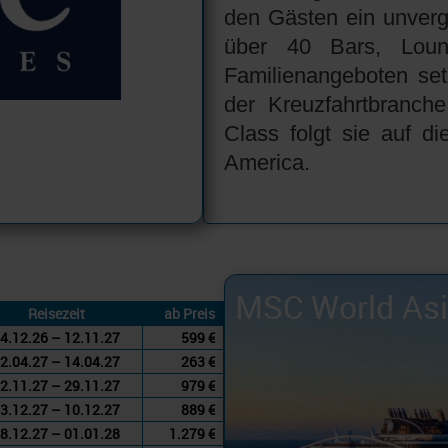
den Gästen ein unvergl
über 40 Bars, Loung
Familienangeboten se
der Kreuzfahrtbranche
Class folgt sie auf
America.
MSC World As
Reisezeit
ab Preis
4.12.26 – 12.11.27
599 €
2.04.27 – 14.04.27
263 €
2.11.27 – 29.11.27
979 €
3.12.27 – 10.12.27
889 €
8.12.27 – 01.01.28
1.279 €