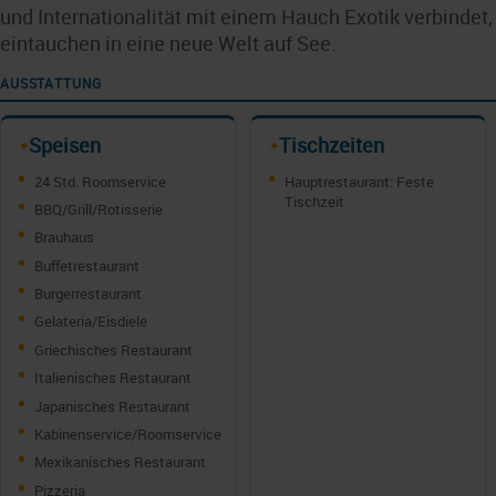
und Internationalität mit einem Hauch Exotik verbindet, 
eintauchen in eine neue Welt auf See.
AUSSTATTUNG
Speisen
Tischzeiten
✦
✦
24 Std. Roomservice
Hauptrestaurant: Feste
Tischzeit
BBQ/Grill/Rotisserie
Brauhaus
Buffetrestaurant
Burgerrestaurant
Gelateria/Eisdiele
Griechisches Restaurant
Italienisches Restaurant
Japanisches Restaurant
Kabinenservice/Roomservice
Mexikanisches Restaurant
Pizzeria