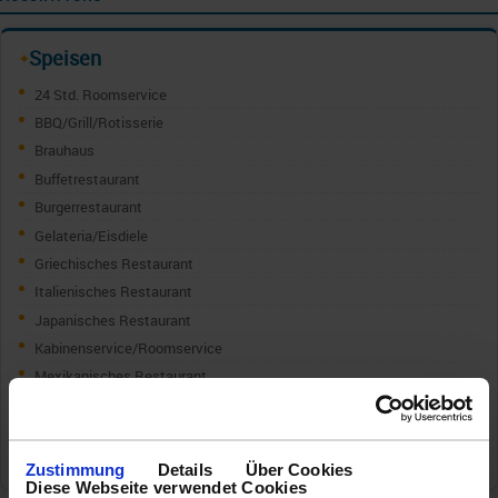
Speisen
✦
24 Std. Roomservice
BBQ/Grill/Rotisserie
Brauhaus
Buffetrestaurant
Burgerrestaurant
Gelateria/Eisdiele
Griechisches Restaurant
Italienisches Restaurant
Japanisches Restaurant
Kabinenservice/Roomservice
Mexikanisches Restaurant
Pizzeria
Poolrestaurant
Seafood Restaurant
Zustimmung
Details
Über Cookies
Diese Webseite verwendet Cookies