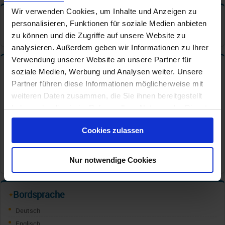
Wir verwenden Cookies, um Inhalte und Anzeigen zu
Tischzeiten
✦
personalisieren, Funktionen für soziale Medien anbieten
Hauptrestaurant: Feste Tischzeit
zu können und die Zugriffe auf unsere Website zu
analysieren. Außerdem geben wir Informationen zu Ihrer
Verwendung unserer Website an unsere Partner für
Bars und Cafe s
✦
soziale Medien, Werbung und Analysen weiter. Unsere
Partner führen diese Informationen möglicherweise mit
Café/CoffeeBar
weiteren Daten zusammen, die Sie ihnen bereitgestellt
Champagner/Caviar Bar
haben oder die sie im Rahmen Ihrer Nutzung der Dienste
Cocktail Bar
gesammelt haben.
Ginbar
Cookies zulassen
Pool Bar
Pub
Nur notwendige Cookies
Weinbar/Vinothek
Bordsprache
✦
Deutsch
Englisch