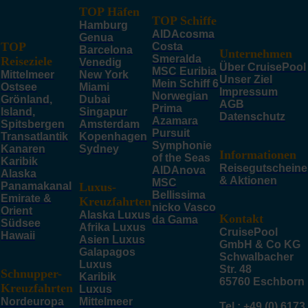
TOP Häfen
TOP Schiffe
Hamburg
AIDAcosma
Genua
TOP
Costa
Barcelona
Unternehmen
Smeralda
Reiseziele
Venedig
Über CruisePool
MSC Euribia
Mittelmeer
New York
Unser Ziel
Mein Schiff 6
Ostsee
Miami
Impressum
Norwegian
Grönland,
Dubai
AGB
Prima
Island,
Singapur
Datenschutz
Azamara
Spitsbergen
Amsterdam
Pursuit
Transatlantik
Kopenhagen
Symphonie
Kanaren
Sydney
Informationen
of the Seas
Karibik
Reisegutscheine
AIDAnova
Alaska
& Aktionen
MSC
Panamakanal
Luxus-
Bellissima
Emirate &
Kreuzfahrten
nicko Vasco
Orient
Alaska Luxus
Kontakt
da Gama
Südsee
Afrika Luxus
CruisePool
Hawaii
Asien Luxus
GmbH & Co KG
Galapagos
Schwalbacher
Luxus
Str. 48
Schnupper-
Karibik
65760 Eschborn
Kreuzfahrten
Luxus
Nordeuropa
Mittelmeer
Tel.: +49 (0) 6173